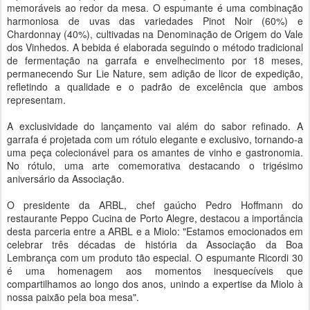
memoráveis ao redor da mesa. O espumante é uma combinação
harmoniosa de uvas das variedades Pinot Noir (60%) e
Chardonnay (40%), cultivadas na Denominação de Origem do Vale
dos Vinhedos. A bebida é elaborada seguindo o método tradicional
de fermentação na garrafa e envelhecimento por 18 meses,
permanecendo Sur Lie Nature, sem adição de licor de expedição,
refletindo a qualidade e o padrão de excelência que ambos
representam.
A exclusividade do lançamento vai além do sabor refinado. A
garrafa é projetada com um rótulo elegante e exclusivo, tornando-a
uma peça colecionável para os a
mantes de vinho e gastronomia.
No rótulo, uma arte comemorativa destacando o trigésimo
aniversário da Associação.
O presidente da ARBL, chef gaúcho Pedro Hoffmann do
restaurante Peppo Cucina de Porto Alegre, destacou a importância
desta parceria entre a ARBL e a Miolo: "Estamos emocionados em
celebrar três décadas de história da Associação da Boa
Lembrança com um produto tão especial. O espumante Ricordi 30
é uma homenagem aos momentos inesquecíveis que
compartilhamos ao longo dos anos, unindo a expertise da Miolo à
nossa paixão pela boa mesa".