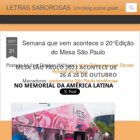
LETRAS SABOROSAS
Um blog sobre gastronomia para as pessoas que gostam da boa cozinha. Dicas, receitas, notícias gastronômicas e viagens do Caburaí ao Chuí. Vou adorar tê-los na minha cozinha acima do Equador.
Semana que vem acontece o 20°Edição
OCT
21
do Mesa São Paulo
Postado há
21st October 2023
por
Letras Saborosas por Denise
MESA SÃO PAULO 2023 ACONTECE DE
Rohnelt de Araujo
26 A 28 DE OUTUBRO
Marcadores:
gastronomia São Paulo tendências
NO MEMORIAL DA AMÉRICA LATINA
0
Adicionar um comentário