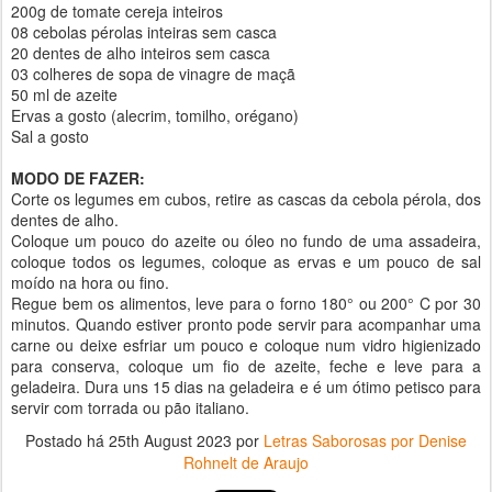
200g de tomate cereja inteiros
08 cebolas pérolas inteiras sem casca
20 dentes de alho inteiros sem casca
03 colheres de sopa de vinagre de maçã
50 ml de azeite
Ervas a gosto (alecrim, tomilho, orégano)
Sal a gosto
MODO DE FAZER:
Corte os legumes em cubos, retire as cascas da cebola pérola, dos
dentes de alho.
Coloque um pouco do azeite ou óleo no fundo de uma assadeira,
coloque todos os legumes, coloque as ervas e um pouco de sal
moído na hora ou fino.
Regue bem os alimentos, leve para o forno 180° ou 200° C por 30
minutos. Quando estiver pronto pode servir para acompanhar uma
carne ou deixe esfriar um pouco e coloque num vidro higienizado
para conserva, coloque um fio de azeite, feche e leve para a
geladeira. Dura uns 15 dias na geladeira e é um ótimo petisco para
servir com torrada ou pão italiano.
Postado há
25th August 2023
por
Letras Saborosas por Denise
Rohnelt de Araujo