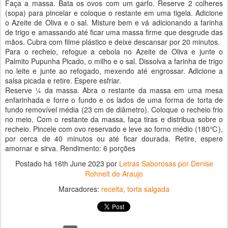
Faça a massa. Bata os ovos com um garfo. Reserve 2 colheres
(sopa) para pincelar e coloque o restante em uma tigela. Adicione
o Azeite de Oliva e o sal. Misture bem e vá adicionando a farinha
de trigo e amassando até ficar uma massa firme que desgrude das
mãos. Cubra com filme plástico e deixe descansar por 20 minutos.
Para o recheio, refogue a cebola no Azeite de Oliva e junte o
Palmito Pupunha Picado, o milho e o sal. Dissolva a farinha de trigo
no leite e junte ao refogado, mexendo até engrossar. Adicione a
salsa picada e retire. Espere esfriar.
Reserve ¼ da massa. Abra o restante da massa em uma mesa
enfarinhada e forre o fundo e os lados de uma forma de torta de
fundo removível média (23 cm de diâmetro). Coloque o recheio frio
no meio. Com o restante da massa, faça tiras e distribua sobre o
recheio. Pincele com ovo reservado e leve ao forno médio (180℃),
por cerca de 40 minutos ou até ficar dourada. Retire, espere
amornar e sirva. Rendimento: 6 porções
Postado há
16th June 2023
por
Letras Saborosas por Denise
Rohnelt de Araujo
Marcadores:
receita
torta salgada