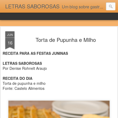
LETRAS SABOROSAS
Um blog sobre gastronomia para as pessoas que gostam da boa cozinha. Dicas, receitas, notícias gastronômicas e viagens do Caburaí ao Chuí. Vou adorar tê-los na minha cozinha acima do Equador.
JUN
Torta de Pupunha e Milho
16
RECEITA PARA AS FESTAS JUNINAS
LETRAS SABOROSAS
Por Denise Rohnelt Araujo
RECEITA DO DIA
Torta de pupunha e milho
Fonte: Castelo Alimentos