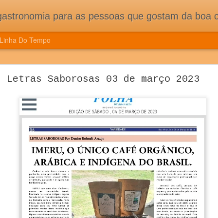
pessoas que gostam da boa cozinha. Dicas, receitas, notícias gastronômicas e viagens do Caburaí ao Chuí. Vou
Linha Do Tempo
ÇÃO DE CONGRESSO MUNDIAL DE CIÊNCIA E
Letras Saborosas 03 de março 2023
ES E MUITA TRADIÇÃO DOS NOVOS PAÍSES 
CONGRESSO MUNDIAL DE CIÊNCIA E COZINHA TRAZ NOVIDADE
ASSOCIADOS