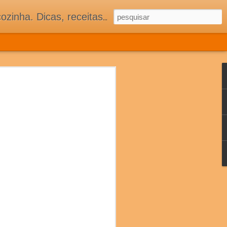
 adorar tê-los na minha cozinha acima do Equador.
 COZINHA
ASSOCIADOS
S E MUITA TRADIÇÃO