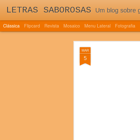
LETRAS SABOROSAS
Um blog sobre gastronomia para as 
Clássica
Flipcard
Revista
Mosaico
Menu Lateral
Fotografia
QUINTA EDI
DEC
MAR
TRAZ NOVIDAD
7
5
QUINTA EDIÇÃO DE 
DOS NOVOS PAÍSES 