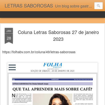
LETRAS SABOROSAS
Um blog sobre gastronomia para as pessoas que gostam da boa cozinha. Dicas, receitas, notícias gastronômicas e viagens do Caburaí ao Chuí. Vou adorar tê-los na minha cozinha acima do Equador.
Coluna Letras Saborosas 27 de janeiro
JAN
28
2023
https://folhabv.com.br/coluna/49/letras-saborosas