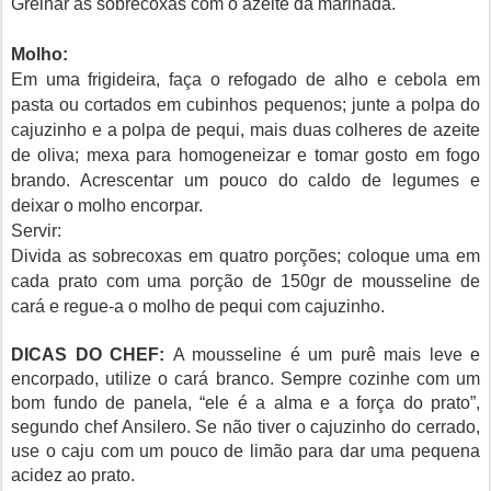
Grelhar as sobrecoxas com o azeite da marinada.
Molho:
Em uma frigideira, faça o refogado de alho e cebola em
pasta ou cortados em cubinhos pequenos; junte a polpa do
cajuzinho e a polpa de pequi, mais duas colheres de azeite
de oliva; mexa para homogeneizar e tomar gosto em fogo
brando. Acrescentar um pouco do caldo de legumes e
deixar o molho encorpar.
Servir:
Divida as sobrecoxas em quatro porções; coloque uma em
cada prato com uma porção de 150gr de mousseline de
cará e regue-a o molho de pequi com cajuzinho.
DICAS DO CHEF:
A mousseline é um purê mais leve e
encorpado, utilize o cará branco. Sempre cozinhe com um
bom fundo de panela, “ele é a alma e a força do prato”,
segundo chef Ansilero. Se não tiver o cajuzinho do cerrado,
use o caju com um pouco de limão para dar uma pequena
acidez ao prato.