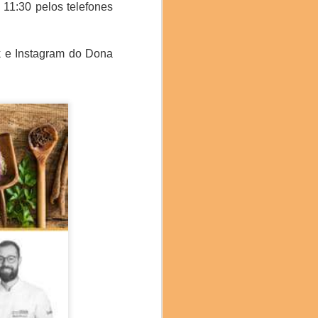
 11:30 pelos telefones
k e Instagram do Dona
oca com a jornalista e
 (SP). Nas palestras da
exturas do cupuaçu e a
e no Brunch tivemos uma
Sinimbu do Pará, e as