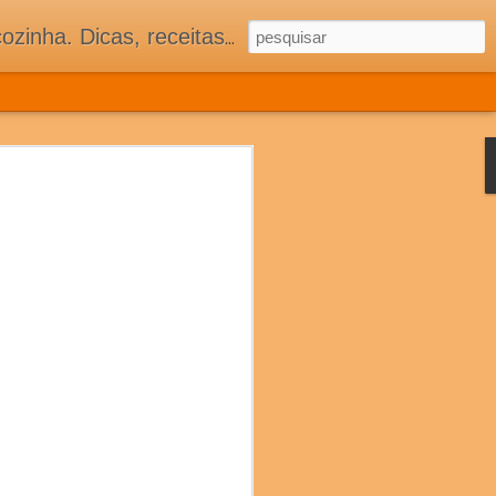
 adorar tê-los na minha cozinha acima do Equador.
 COZINHA
ASSOCIADOS
S E MUITA TRADIÇÃO