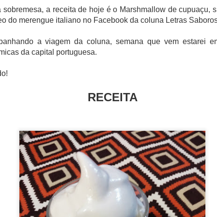
eber a Fenjiu no congresso deste ano. Sua rica herança cultura
 sobremesa, a receita de hoje é o Marshmallow de cupuaçu, sim
s valores que promovemos no evento: respeito pela tradição e
a.”
eo do merengue italiano no Facebook da coluna Letras Saboro
, o Fenjiu ofereceu uma experiência sensorial única, permitindo
a história por trás de um dos destilados mais valorizados da China.
panhando a viagem da coluna, semana que vem estarei em
icas da capital portuguesa.
do!
RECEITA