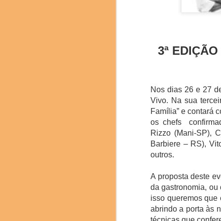
3ª EDIÇÃO
Nos dias 26 e 27 de
Vivo. Na sua terce
Delegação brasilei
Família” e contará 
os chefs confirma
Os números do evento d
Rizzo (Mani-SP), C
16 Mesas Redondas, 28
Barbiere – RS), Vit
Na sessão de encerram
outros.
2025 e a apresentação
nominada.
A proposta deste ev
da gastronomia, ou 
isso queremos que c
abrindo a porta às 
técnicas que confer