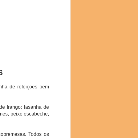
mami), Hiroya Kawasaki
ura (Restaurante Isshi
S
inha de refeições bem
de frango; lasanha de
gumes, peixe escabeche,
sobremesas. Todos os