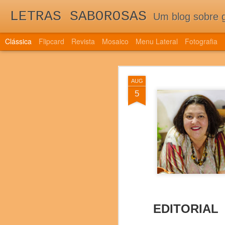
LETRAS SABOROSAS
Um blog sobre gastronomia para as 
Clássica
Flipcard
Revista
Mosaico
Menu Lateral
Fotografia
QUINTA EDI
DEC
AUG
TRAZ NOVIDAD
7
5
QUINTA EDIÇÃO DE 
DOS NOVOS PAÍSES 
EDITORIAL