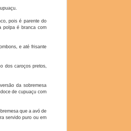
cupuaçu.
o, pois é parente do
ua polpa é branca com
ombons, e até frisante
no mês passado, trouxe
o, Costa Rica, Bolívia,
o dos caroços pretos,
ais do evento. Com mais
a, classificado como um
a versão da sobremesa
, é obtido por meio de
é doce de cupuaçu com
do por seu equilíbrio e
aroma delicado e sabor
obremesa que a avó de
ra servido puro ou em
a colaboração: “Estamos