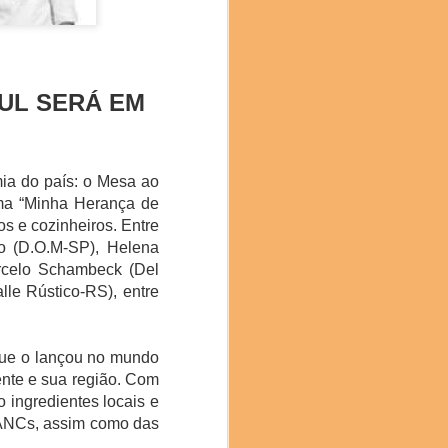
SUL SERÁ EM
mia do país: o Mesa ao
ema “Minha Herança de
s e cozinheiros. Entre
o (D.O.M-SP), Helena
des, 196 Apresentações,
arcelo Schambeck (Del
lle Rústico-RS), entre
stronomia da Catalunha
 Araujo de Roraima foi
 que o lançou no mundo
ente e sua região. Com
 ingredientes locais e
 PANCs, assim como das