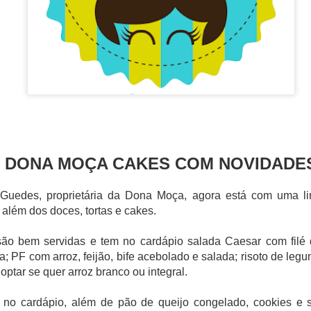
enação de Harold McGee, Kumiko Ninomiya (Centro de Informações U
 e os chefs Takuji Takahashi (Restaurante Kinobu), Motokazu Nakam
u Saiki (Restaurante Jikssinbo Saiki).
DONA MOÇA CAKES COM NOVIDADE
 Guedes, proprietária da Dona Moça, agora está com uma l
 além dos doces, tortas e cakes.
ão bem servidas e tem no cardápio salada Caesar com filé 
a; PF com arroz, feijão, bife acebolado e salada; risoto de le
optar se quer arroz branco ou integral.
 no cardápio, além de pão de queijo congelado, cookies e 