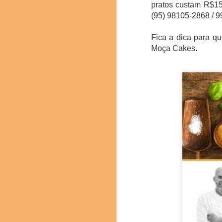
pratos custam R$15,
(95) 98105-2868 / 9
Fica a dica para q
Chef catalão Ferran Ad
Moça Cakes.
O Brasil esteve prese
pesquisadora Denise Ro
chef confeiteira Giul
neuroconfeitaria; a ch
mesa com degustação 
jujubas de cupuaçu da 