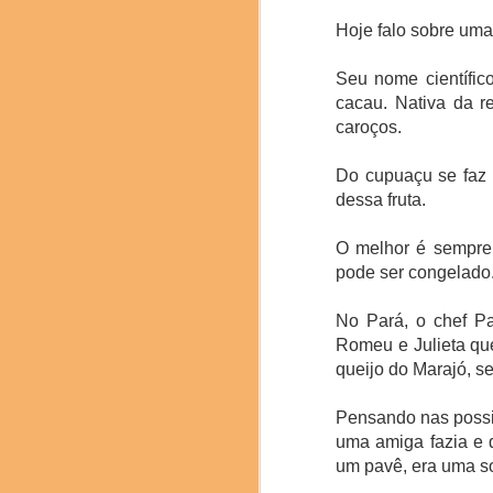
Hoje falo sobre uma
Seu nome científi
cacau. Nativa da r
caroços.
Do cupuaçu se faz s
dessa fruta.
O congresso mundial d
muitas novidades e nov
entre outros.
O melhor é sempre 
pode ser congelado
A prestigiada marca ch
de 6.000 anos de histó
No Pará, o chef Pa
baijiu de aroma leve.
Romeu e Julieta qu
destilação e envelheci
queijo do Marajó, se
delicadeza. O Fenjiu 
equilibrado o destacam
Pensando nas possi
uma amiga fazia e 
um pavê, era uma s
Pere Castells , direto