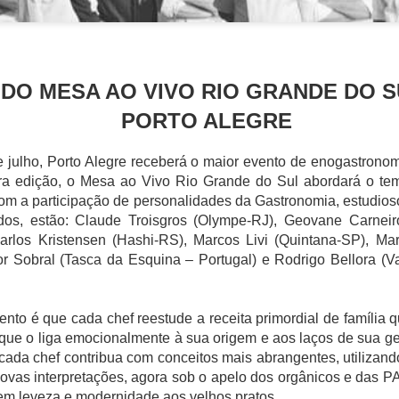
 DO MESA AO VIVO RIO GRANDE DO 
PORTO ALEGRE
 julho, Porto Alegre receberá o maior evento de enogastrono
ira edição, o Mesa ao Vivo Rio Grande do Sul abordará o t
ra e o brunch com ingredientes da Amazônia
com a participação de personalidades da Gastronomia, estudioso
dos, estão: Claude Troisgros (Olympe-RJ), Geovane Carneir
esde 2019, já foram cinco edições, 210 especialistas, 32 nacionalida
arlos Kristensen (Hashi-RS), Marcos Livi (Quintana-SP), M
 Mesas de Trabalho, 36 Workshops, 29 Delegações.
or Sobral (Tasca da Esquina – Portugal) e Rodrigo Bellora (Va
ento do Congresso foi feita a apresentação da Região Mundial de Ga
 dos novos membros honorários, onde a pesquisadora Denise Rohnelt
ento é que cada chef reestude a receita primordial de família
que o liga emocionalmente à sua origem e aos laços de sua g
ada chef contribua com conceitos mais abrangentes, utilizando
novas interpretações, agora sob o apelo dos orgânicos e das
em leveza e modernidade aos velhos pratos.