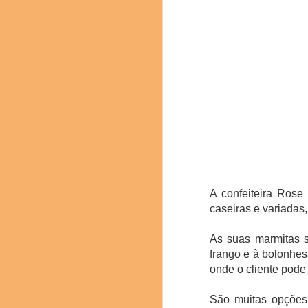
texturas. Com a coord
(Cientista Ajinomoto)
Soden Nakamura), Mitsur
A confeiteira Rose
caseiras e variadas,
As suas marmitas s
frango e à bolonhes
onde o cliente pode 
São muitas opções