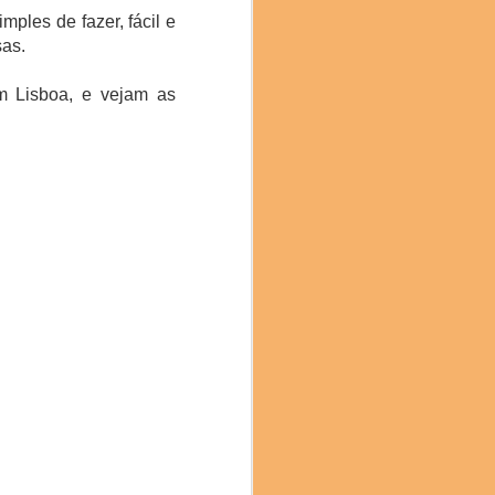
l e compromisso com a
ples de fazer, fácil e
 inovação no mundo da
sas.
 que os participantes
 Lisboa, e vejam as