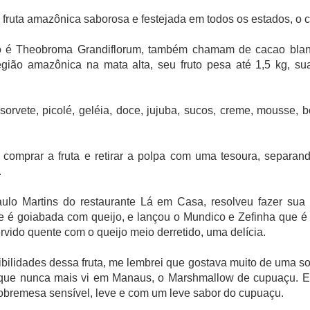
 fruta amazônica saborosa e festejada em todos os estados, o 
co é Theobroma Grandiflorum, também chamam de cacao blanc
egião amazônica na mata alta, seu fruto pesa até 1,5 kg, s
orvete, picolé, geléia, doce, jujuba, sucos, creme, mousse, b
e Ciência e Cozinha que aconteceu na Universidade de Barcelona 
as delegações participantes como da China, Guatemala, Colômbia, Egit
comprar a fruta e retirar a polpa com uma tesoura, separand
.
inesa de bebidas Fenjiu se juntou como uma das patrocinadoras ofici
ria , o Fenjiu é um dos licores mais antigos e reconhecidos da Chin
ulo Martins do restaurante Lá em Casa, resolveu fazer su
 Seu processo de produção, que mistura técnicas antigas e modernas
e é goiabada com queijo, e lançou o Mundico e Zefinha que 
mento em recipientes de cerâmica, o que tornou mundialmente conheci
rvido quente com o queijo meio derretido, uma delícia.
é um símbolo de tradição e excelência na cultura chinesa. Seu 
 entre os destilados mais renomados do mundo.
bilidades dessa fruta, me lembrei que gostava muito de uma s
que nunca mais vi em Manaus, o Marshmallow de cupuaçu. E
obremesa sensível, leve e com um leve sabor do cupuaçu.
r do Science & Cooking World Congress, enfatizou a importância dest