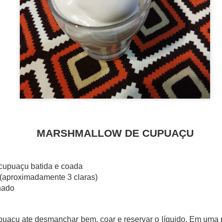
ional com mais de 60000 anos de tradição.
 World Congress é um evento de renome internacional que reún
ionais da indústria para trocar conhecimento e explorar o futuro da al
 concentrou na intersecção entre ciência e gastronomia, com 
m pilar fundamental para o futuro dos sistemas alimentares globais.
MARSHMALLOW DE CUPUAÇU
 cupuaçu batida e coada
 (aproximadamente 3 claras)
nado
puaçu ate desmanchar bem, coar e reservar o líquido. Em uma 