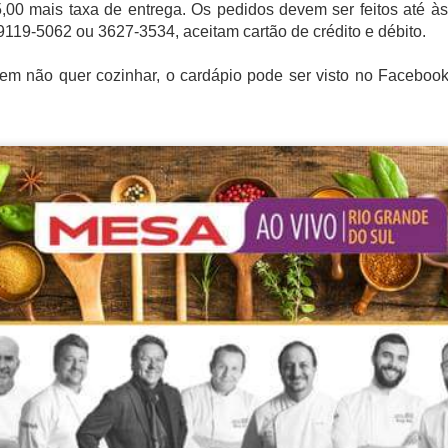
00 mais taxa de entrega. Os pedidos devem ser feitos até às
9119-5062 ou 3627-3534, aceitam cartão de crédito e débito.
uem não quer cozinhar, o cardápio pode ser visto no Faceboo
rià e delegação do Japão
nte em quatro momentos, no Workshop sobre as texturas da mandi
hnelt Araujo (RR), e da dra. Camila Landi da Universidade Mackenzie
iana Cupini (SP), que também apresentou um workshop sobre as t
ef Angelica Vitali (SP), referência no Brasil de cozinha molecular; 
com diversos produtos da mandioca e jambu das marcas Manioca e 
Yu’ PrimaVera de Roraima.