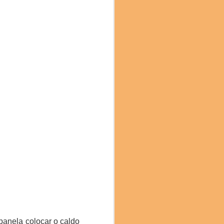
e chefs, cientistas,
imentação sustentável. A
ênfase particular na
panela colocar o caldo