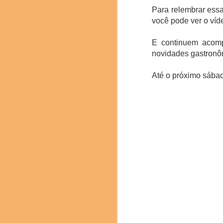
entusiasmados em rec
Para relembrar essa
qualidade refletem o
gastronomia e da ciênci
você pode ver o víd
Durante os três dias
descobrissem nuances e 
E continuem acom
novidades gastronôm
Até o próximo sába