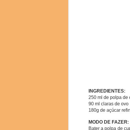
Fenjiu, um licor tradic
O Science & Cooking
pesquisadores e profiss
edição deste ano se
sustentabilidade como u
INGREDIENTES:
250 ml de polpa de
90 ml claras de ovo
180g de açúcar refi
MODO DE FAZER:
Bater a polpa de cu