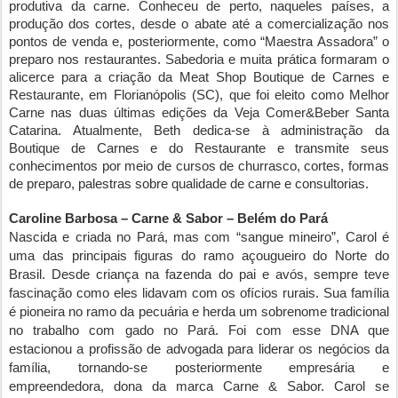
produtiva da carne. Conheceu de perto, naqueles países, a
produção dos cortes, desde o abate até a comercialização nos
pontos de venda e, posteriormente, como “Maestra Assadora” o
preparo nos restaurantes. Sabedoria e muita prática formaram o
alicerce para a criação da Meat Shop Boutique de Carnes e
Restaurante, em Florianópolis (SC), que foi eleito como
Melhor
Carne nas duas últimas edições da Veja Comer&Beber Santa
Catarina
. Atualmente, Beth dedica-se à administração da
Boutique de Carnes e do Restaurante e transmite seus
conhecimentos por meio de cursos de churrasco, cortes, formas
de preparo, palestras sobre qualidade de carne e consultorias.
Caroline Barbosa – Carne & Sabor – Belém do Pará
Nascida e criada no Pará, mas com “sangue mineiro”, Carol é
uma das principais figuras do ramo açougueiro do Norte do
Brasil. Desde criança na fazenda do pai e avós, sempre teve
fascinação como eles lidavam com os ofícios rurais. Sua família
é pioneira no ramo da pecuária e herda um sobrenome tradicional
no trabalho com gado no Pará. Foi com esse DNA que
estacionou a profissão de advogada para liderar os negócios da
família, tornando-se posteriormente empresária e
empreendedora, dona da marca Carne & Sabor. Carol se