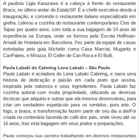
A paulista Ligia Karazawa é a cabeça à frente do restaurante
Brace, no último andar do EatalySP. É a chefe executiva desde a
inauguração, e comanda o restaurante italiano especializado em
grelha. Liderou a cozinha do restaurante contemporâneo Clos de
Tapas por quatro anos, com toda a sua bagagem de 14 anos de
experiência na Europa, onde se formou pela Escola Hoffman-
Arnadi de Hotelaria em Barcelona. Fez parte da equipe de casas
estreladas pelo guia Michelin como Casa Marcial, Mugaritz e
CanFabes, e Mirazur, El Celler de Can Roca e El Bulli.
Paula Labaki do Catering Lena Labaki – São Paulo
Paula Labaki
é acriadora do Lena Labaki Catering, e narra uma
historia de dedicação e paixão em cada prato que assina,
inspirada pela natureza e seus ingredientes. Paula Labaki faz
cozinha autoral com muita propriedade, utilizando as diversas
técnicas que adquiriu e outras que ela mesma desenvolveu, para
criar um verdadeiro espetáculo para os sentidos, pura arte. O
fogo, a brasa, a transformação fazem parte de seu dia a dia!Foi
criada na centenária fazenda de café dos pais, onde viveu até os
16 anos, traz esta bagagem em seus pratos e preparações.
Paula começou sua carreira trabalhando em diversos restaurantes