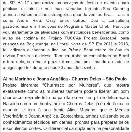
de SP. Há 17 anos realiza os serviços de festas e eventos para
públicos distintos e nos mais variados formatos.Seu Catering
atende a vários artistas estrangeiros quando vem ao Brasil , assim
como André Rieu, Ozzy entre outros. Deu a consultoria
gastronômica em 4 edições do Programa Master Chef. Participa
voluntariamente de atividades com instituições beneficentes, como
aulas de cozinha no
Projeto TUCCA
e
Projeto Buscapé
, para
crianças de Boiçucanga, no Litoral Norte de SP. Em 2011 e 2013,
foi indicada e chegou a final ao
Prêmio Banqueteiro do Ano
da
revista Prazeres da Mesa. Tem seu trabalho consolidado no Brasil
e fora dele, seu maior prazer é cozinhar pelo mundo ao lado de
amigos que fez durante seus 30 anos de cozinha.
Aline Marinho e Joana Angélica - Churras Delas – São Paulo
Projeto itinerante “Churrasco por Mulheres”, que mostra
exatamente como as mulheres também podem liderar um bom
churrasco, seja ele feito na parrilla ou em um pit de defumação.
Nascido como um hobby, hoje o Churras Delas já é referência no
assunto, e tem à sua frente Aline Marinho, que é Médica
Veterinária e Joana Angélica, Zootecnista, ambas utilizando seus
conhecimentos técnicos em carnes, prontas para preparar belos
e suculentos cortes. O diferencial da dupla está na personalidade