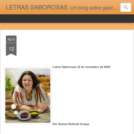
LETRAS SABOROSAS
Um blog sobre gastronomia para as pessoas que gostam da boa cozinha. Dicas, receitas, notícias gastronômicas e viagens do Caburaí ao Chuí. Vou adorar tê-los na minha cozinha acima do Equador.
NOV
12
Letras Saborosas 12 de novembro de 2016
Por Denise Rohnelt Araujo