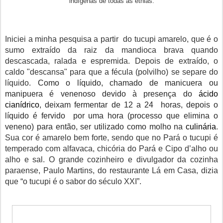
indígenas de todas as etnias.
Iniciei a minha pesquisa a partir do tucupi amarelo, que é o
sumo extraído da raiz da mandioca brava quando
descascada, ralada e espremida. Depois de extraído, o
caldo "descansa" para que a fécula (polvilho) se separe do
líquido.
Como o líquido, chamado de manicuera ou
manipuera é venenoso devido à presença do
ácido
cianídrico
,
deixam fermentar de 12 a 24 horas, depois
o
líquido é fervido por uma hora (processo que elimina o
veneno) para então, ser utilizado como molho na
culinária
.
Sua cor é amarelo bem forte, sendo que no Pará o tucupi é
temperado com alfavaca, chicória do Pará e Cipo d’alho ou
alho e sal. O grande cozinheiro e divulgador da cozinha
paraense, Paulo Martins, do restaurante Lá em Casa, dizia
que “o tucupi é o sabor do século XXI”.