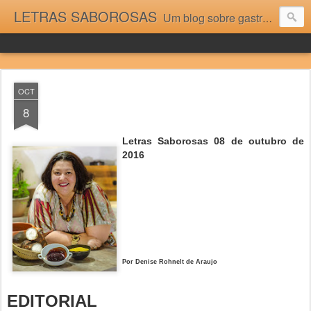
LETRAS SABOROSAS
Um blog sobre gastronomia para as pessoas que gostam da boa cozinha. Dicas, receitas, notícias gastronômicas e viagens do Caburaí ao Chuí. Vou adorar tê-los na minha cozinha acima do Equador.
OCT
8
Letras Saborosas 08 de outubro de
2016
Por Denise Rohnelt de Araujo
EDITORIAL