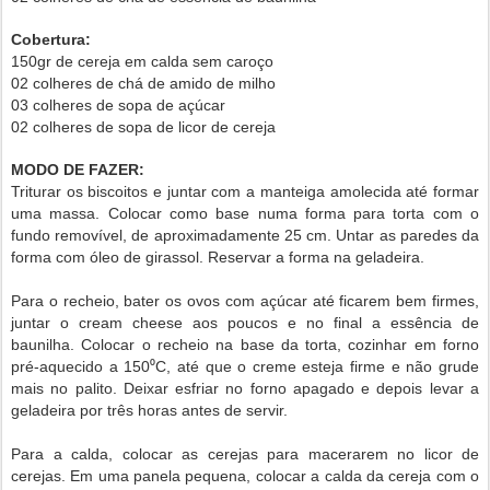
Cobertura:
150gr de cereja em calda sem caroço
02 colheres de chá de amido de milho
03 colheres de sopa de açúcar
02 colheres de sopa de licor de cereja
MODO DE FAZER:
Triturar os biscoitos e juntar com a manteiga amolecida até formar
uma massa. Colocar como base numa forma para torta com o
fundo removível, de aproximadamente 25 cm. Untar as paredes da
forma com óleo de girassol. Reservar a forma na geladeira.
Para o recheio, bater os ovos com açúcar até ficarem bem firmes,
juntar o cream cheese aos poucos e no final a essência de
baunilha. Colocar o recheio na base da torta, cozinhar em forno
pré-aquecido a 150⁰C, até que o creme esteja firme e não grude
mais no palito. Deixar esfriar no forno apagado e depois levar a
geladeira por três horas antes de servir.
Para a calda, colocar as cerejas para macerarem no licor de
cerejas. Em uma panela pequena, colocar a calda da cereja com o