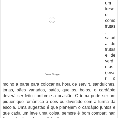
um
fresc
or
como
frutas
,
salad
a de
frutas
e de
verd
uras
(leva
Fotos Google
r o
molho a parte para colocar na hora de servir), sanduíches,
tortas, pães variados, patês, queijos, bolos, o cardápio
deverá ser feito conforme a ocasião. O tema pode ser um
piquenique romântico a dois ou divertido com a turma da
escola. Uma sugestão é que planejem o cardápio juntos e
que cada um leve uma coisa, sempre é bom compartilhar,