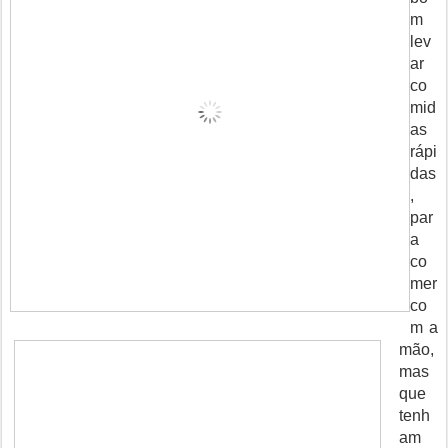
m
lev
ar
co
mid
as
rápi
das
,
par
a
co
mer
co
m a
mão,
mas
que
tenh
am