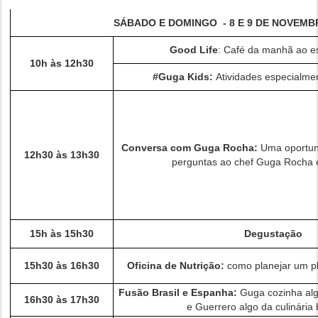
SÁBADO E DOMINGO - 8 E 9 DE NOVEM
Good Life
: Café da manhã ao es
10h às 12h30
#Guga Kids:
Atividades especialme
Conversa com Guga Rocha:
Uma oportun
12h30 às 13h30
perguntas ao chef Guga Rocha e
15h às 15h30
Degustação
15h30 às 16h30
Oficina de Nutrição:
como planejar um p
Fusão Brasil e Espanha:
Guga cozinha alg
16h30 às 17h30
e Guerrero algo da culinária b