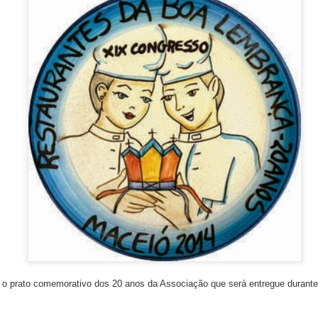
enação de Harold McGee, Kumiko Ninomiya (Centro de Informações U
 e os chefs Takuji Takahashi (Restaurante Kinobu), Motokazu Nakam
u Saiki (Restaurante Jikssinbo Saiki).
 o prato comemorativo dos 20 anos da Associação que será entregue durante