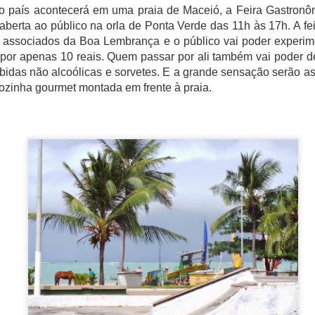
no país acontecerá em uma praia de Maceió, a Feira Gastronôm
berta ao público na orla de Ponta Verde das 11h às 17h. A fe
 associados da Boa Lembrança e o público vai poder experime
 por apenas 10 reais. Quem passar por ali também vai poder d
ional com mais de 60000 anos de tradição.
ebidas não alcoólicas e sorvetes. E a grande sensação serão a
 World Congress é um evento de renome internacional que reún
zinha gourmet montada em frente à praia.
ionais da indústria para trocar conhecimento e explorar o futuro da al
 concentrou na intersecção entre ciência e gastronomia, com 
m pilar fundamental para o futuro dos sistemas alimentares globais.