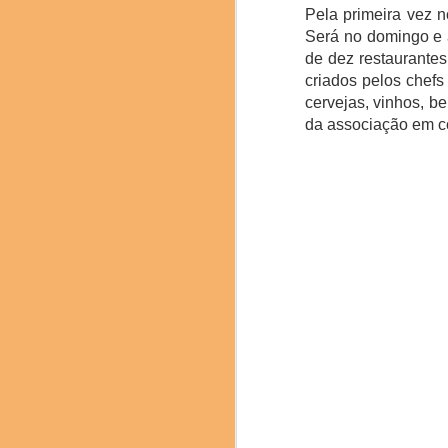
Pela primeira vez 
Será no domingo e a
de dez restaurantes
criados pelos chefs
Fenjiu, um licor tradic
cervejas, vinhos, b
O Science & Cooking
da associação em co
pesquisadores e profiss
edição deste ano se
sustentabilidade como u