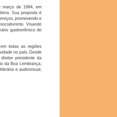
e março de 1994, em
leira. Sua proposta é
serviços, promovendo e
sociativismo. Visando
nário gastronômico do
oca com a jornalista e
 (SP). Nas palestras da
exturas do cupuaçu e a
em todas as regiões
e no Brunch tivemos uma
ividade no país. Desde
Sinimbu do Pará, e as
diretor presidente da
ato da Boa Lembrança,
iterária e audiovisual,