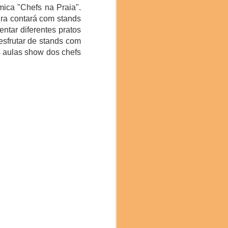
ica "Chefs na Praia".
ira contará com stands
ntar diferentes pratos
esfrutar de stands com
s aulas show dos chefs
e chefs, cientistas,
imentação sustentável. A
ênfase particular na