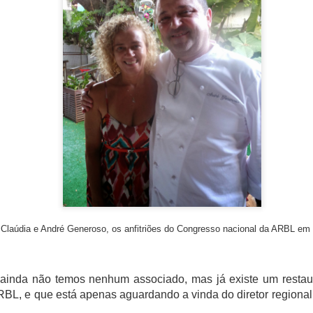
ra e o brunch com ingredientes da Amazônia
esde 2019, já foram cinco edições, 210 especialistas, 32 nacionalida
 Mesas de Trabalho, 36 Workshops, 29 Delegações.
ento do Congresso foi feita a apresentação da Região Mundial de Ga
 dos novos membros honorários, onde a pesquisadora Denise Rohnelt
Claúdia e André Generoso, os anfitriões do Congresso nacional da ARBL em
ainda não temos nenhum associado, mas já existe um restau
RBL, e que está apenas aguardando a vinda do diretor regional 