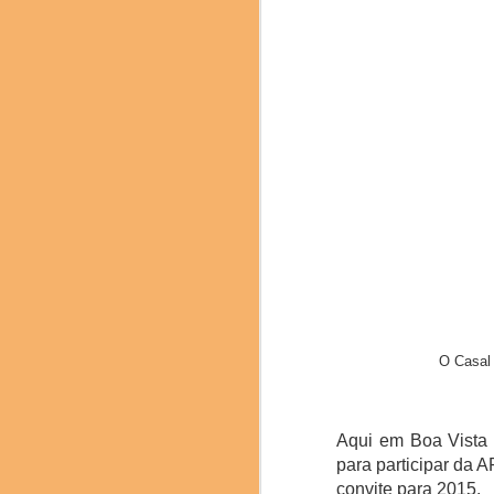
Delegação brasilei
Os números do evento d
16 Mesas Redondas, 28
Na sessão de encerram
2025 e a apresentação
O Casal 
nominada.
Aqui em Boa Vista 
para participar da A
convite para 2015.