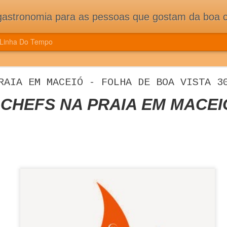
pessoas que gostam da boa cozinha. Dicas, receitas, notícias gastronômicas e viagens do Caburaí ao Chuí. Vou
Linha Do Tempo
ÇÃO DE CONGRESSO MUNDIAL DE CIÊNCIA E
RAIA EM MACEIÓ - FOLHA DE BOA VISTA 3
ES E MUITA TRADIÇÃO DOS NOVOS PAÍSES 
CHEFS NA PRAIA EM MACEI
CONGRESSO MUNDIAL DE CIÊNCIA E COZINHA TRAZ NOVIDADE
ASSOCIADOS