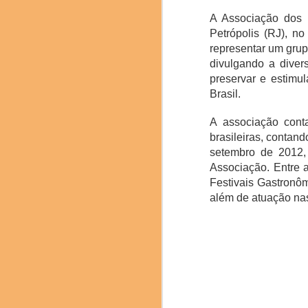
A Associação dos
Petrópolis (RJ), n
representar um grup
divulgando a diver
Chef catalão Ferran Ad
preservar e estimu
O Brasil esteve prese
Brasil.
pesquisadora Denise Ro
chef confeiteira Giul
A associação con
neuroconfeitaria; a ch
brasileiras, contan
mesa com degustação 
setembro de 2012, 
jujubas de cupuaçu da 
Associação. Entre 
Festivais Gastronômi
além de atuação nas