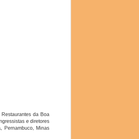
no mês passado, trouxe
o, Costa Rica, Bolívia,
ais do evento. Com mais
a, classificado como um
, é obtido por meio de
do por seu equilíbrio e
aroma delicado e sabor
 Restaurantes da Boa
gressistas e diretores
á, Pernambuco, Minas
a colaboração: “Estamos