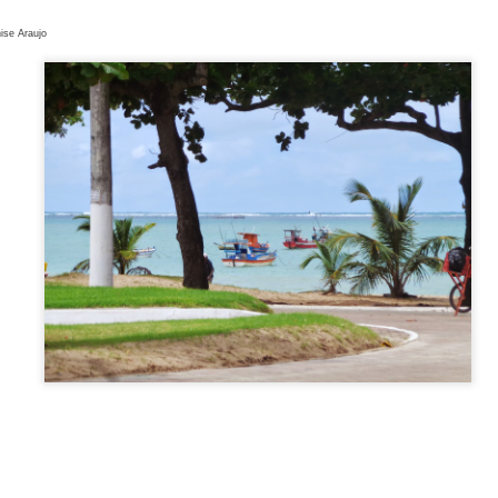
eber a Fenjiu no congresso deste ano. Sua rica herança cultura
s valores que promovemos no evento: respeito pela tradição e
ise Araujo
a.”
, o Fenjiu ofereceu uma experiência sensorial única, permitindo
a história por trás de um dos destilados mais valorizados da China.