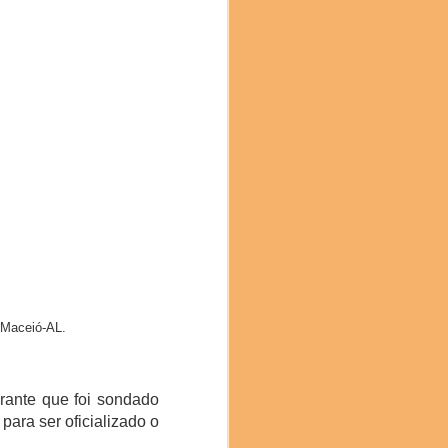
des, 196 Apresentações,
stronomia da Catalunha
 Araujo de Roraima foi
 Maceió-AL.
rante que foi sondado
para ser oficializado o