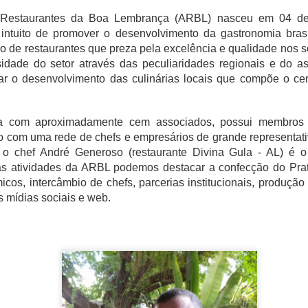
 Restaurantes da Boa Lembrança (ARBL) nasceu em 04 d
o intuito de promover o desenvolvimento da gastronomia brasi
o de restaurantes que preza pela excelência e qualidade nos 
sidade do setor através das peculiaridades regionais e do as
rià e delegação do Japão
lar o desenvolvimento das culinárias locais que compõe o ce
nte em quatro momentos, no Workshop sobre as texturas da mandi
hnelt Araujo (RR), e da dra. Camila Landi da Universidade Mackenzie
iana Cupini (SP), que também apresentou um workshop sobre as t
ta com aproximadamente cem associados, possui membros 
ef Angelica Vitali (SP), referência no Brasil de cozinha molecular; 
do com uma rede de chefs e empresários de grande representat
com diversos produtos da mandioca e jambu das marcas Manioca e 
o chef André Generoso (restaurante Divina Gula - AL) é o 
Yu’ PrimaVera de Roraima.
as atividades da ARBL podemos destacar a confecção do Pr
cos, intercâmbio de chefs, parcerias institucionais, produção l
 mídias sociais e web.