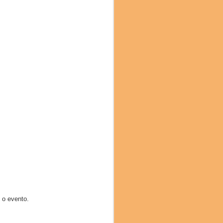
mami), Hiroya Kawasaki
ura (Restaurante Isshi
 o evento.