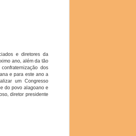
 ano, apresentou novas
 Gastronomia Científica
a Texturas através de
iados e diretores da
entabilidade e a saúde
ximo ano, além da tão
estados da Espanha e de
lápagos, Egito, França,
confraternização dos
participando pessoas da
ana e para este ano a
ealizar um Congresso
de do povo alagoano e
resentações, “Brunch”,
so, diretor presidente
 Leonor Espinosa, chef
lturas do mundo e temas
s leves, brandas.
upo sobre Japão e suas