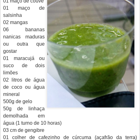
01 maço de couve
01 maço de
salsinha
02 mangas
06 bananas
nanicas maduras
ou outra que
gostar
01 maracujá ou
suco de dois
limões
02 litros de água
de coco ou água
mineral
500g de gelo
50g de linhaça
demolhada em
água (1 turno de 10 horas)
03 cm de gengibre
01 colher de cafezinho de cúrcuma (açafrão da terra)