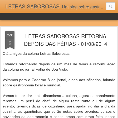
LETRAS SABOROSAS
Um blog sobre gastronomia para as pessoas que gostam da boa cozinha. Dicas, receitas, notícias gastronômicas e viagens do Caburaí ao Chuí. Vou adorar tê-los na minha cozinha acima do Equador.
LETRAS SABOROSAS RETORNA
MAR
6
DEPOIS DAS FÉRIAS - 01/03/2014
Olá amigos da coluna Letras Saborosas!
Estamos retornando depois de um mês de férias e reformulação
da coluna no jornal Folha de Boa Vista.
Voltamos para o Caderno B do jornal, ainda aos sábados, falando
sobre gastronomia local e mundial.
Vamos tentar dar mais dinamismo a coluna, agora semanalmente
teremos um perfil de chef, de algum restaurante ou de algum
evento; teremos dicas de cozinheiro para ajudar no dia a dia da
cozinha; as quentinhas que serão notas sobre eventos, cursos e
novidades da gastronomia e continuamos com prato feito, nosso