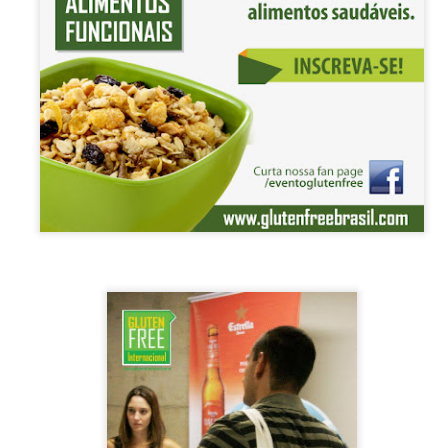
ra e o brunch com ingredientes da Amazônia
esde 2019, já foram cinco edições, 210 especialistas, 32 nacionalida
 Mesas de Trabalho, 36 Workshops, 29 Delegações.
ento do Congresso foi feita a apresentação da Região Mundial de Ga
 dos novos membros honorários, onde a pesquisadora Denise Rohnelt