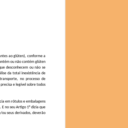
e chefs, cientistas,
imentação sustentável. A
ênfase particular na
antes ao glúten), conforme a
 contém ou não contém glúten
s que desconhecem ou não se
se da total inexistência de
transporte, no processo de
recisa e legível sobre todos
cia em rótulos e embalagens
a.
E no seu Artigo 1° dizia que
e/ou seus derivados, deverão