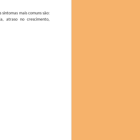
s sintomas mais comuns são:
a, atraso no crescimento,
no mês passado, trouxe
o, Costa Rica, Bolívia,
ais do evento. Com mais
a, classificado como um
, é obtido por meio de
do por seu equilíbrio e
aroma delicado e sabor
a colaboração: “Estamos