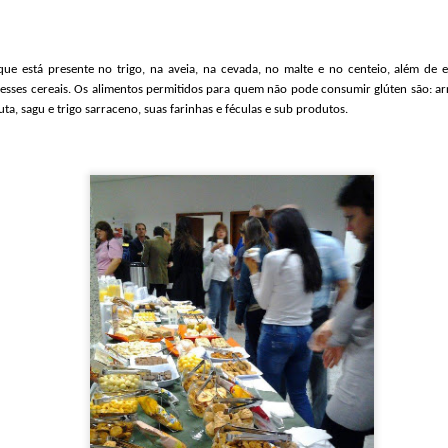
eber a Fenjiu no congresso deste ano. Sua rica herança cultura
s valores que promovemos no evento: respeito pela tradição e
a.”
, o Fenjiu ofereceu uma experiência sensorial única, permitindo
que está presente no
t
rigo, na
a
veia, na
c
evada, no
m
alte e no
c
enteio, além de 
a história por trás de um dos destilados mais valorizados da China.
sses cereais.
Os alimentos permitidos
para quem não pode consumir glúten
são: ar
ta, sagu e trigo sarraceno, suas farinhas e féculas e sub produtos.