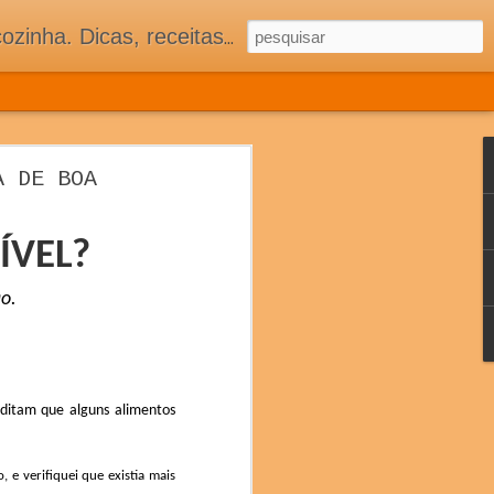
 adorar tê-los na minha cozinha acima do Equador.
 COZINHA
A DE BOA
ASSOCIADOS
S E MUITA TRADIÇÃO
ÍVEL?
ão.
editam que alguns alimentos
, e verifiquei que existia mais