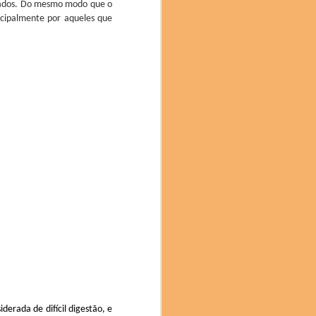
izados. Do mesmo modo que o
ncipalmente por aqueles que
 ano, apresentou novas
 Gastronomia Científica
a Texturas através de
entabilidade e a saúde
estados da Espanha e de
lápagos, Egito, França,
participando pessoas da
resentações, “Brunch”,
 Leonor Espinosa, chef
lturas do mundo e temas
s leves, brandas.
iderada de difícil digestão, e
upo sobre Japão e suas