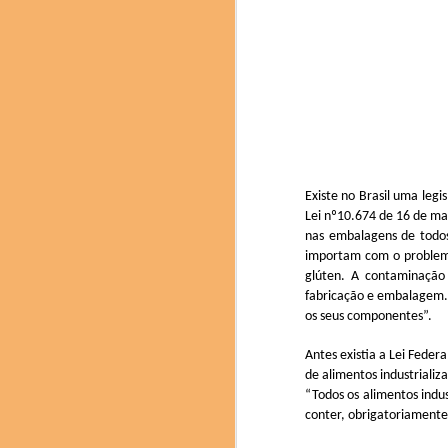
Fenjiu, um licor tradic
O Science & Cooking
pesquisadores e profiss
edição deste ano se
sustentabilidade como u
Existe no Brasil uma leg
Lei nº10.674 de 16 de ma
nas embalagens de todos
importam com o problema
glúten. A contaminação
fabricação e embalagem. 
os seus componentes”.
Antes
existia a Lei Fede
de alimentos industrializ
“Todos os alimentos indu
conter, obrigatoriamente