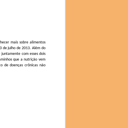
oca com a jornalista e
hecer mais sobre alimentos
 (SP). Nas palestras da
exturas do cupuaçu e a
13 de julho de 2013. Além do
e no Brunch tivemos uma
e juntamente com esses dois
Sinimbu do Pará, e as
caminhos que a nutrição vem
to de doenças crônicas não