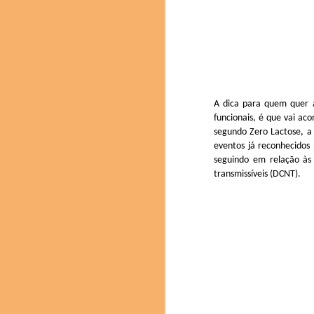
Chef catalão Ferran Ad
O Brasil esteve prese
A dica para quem quer a
pesquisadora Denise Ro
chef confeiteira Giul
funcionais, é que vai ac
neuroconfeitaria; a ch
segundo Zero Lactose, a 
mesa com degustação 
eventos já reconhecidos 
jujubas de cupuaçu da 
seguindo em relação às 
transmissíveis (DCNT).