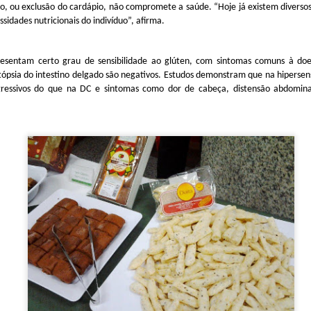
, ou exclusão do cardápio, não compromete a saúde. “Hoje já existem diversos
enação de Harold McGee, Kumiko Ninomiya (Centro de Informações U
sidades nutricionais do indivíduo”, afirma.
 e os chefs Takuji Takahashi (Restaurante Kinobu), Motokazu Nakam
u Saiki (Restaurante Jikssinbo Saiki).
esentam certo grau de sensibilidade ao glúten, com sintomas comuns à doe
ópsia do intestino delgado são negativos. Estudos demonstram que na hipersens
gressivos do que na DC e sintomas como dor de cabeça, distensão abdominal