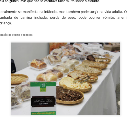
ncia ao glúten, mas
que
não se
escutava
falar
muito sobre o assunto.
 geralmente se mani
festa
na infância, mas também pode surgir na vida adulta. O
nhada de barriga inchada, perda de peso, pode ocorrer vômito, anemi
 criança.
ulgação do evento Facebook
e Ciência e Cozinha que aconteceu na Universidade de Barcelona 
as delegações participantes como da China, Guatemala, Colômbia, Egit
inesa de bebidas Fenjiu se juntou como uma das patrocinadoras ofici
ria , o Fenjiu é um dos licores mais antigos e reconhecidos da Chin
 Seu processo de produção, que mistura técnicas antigas e modernas
mento em recipientes de cerâmica, o que tornou mundialmente conheci
é um símbolo de tradição e excelência na cultura chinesa. Seu 
 entre os destilados mais renomados do mundo.
r do Science & Cooking World Congress, enfatizou a importância dest