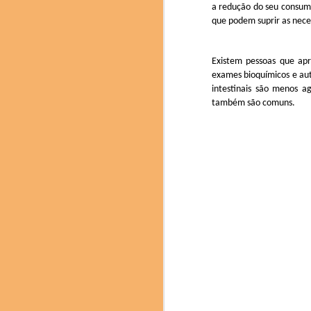
a redução do seu consumo
texturas. Com a coord
que podem suprir as neces
(Cientista Ajinomoto)
Soden Nakamura), Mitsur
Existem pessoas que apr
exames bioquímicos e aut
intestinais são menos a
também são comuns.