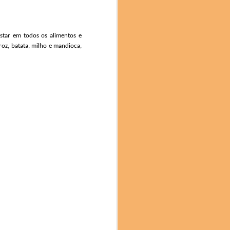
l e compromisso com a
 inovação no mundo da
 que os participantes
estar em todos os alimentos e
roz, batata, milho e mandioca,