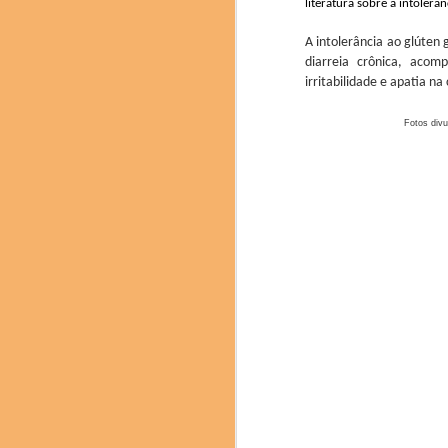
literatura sobre a intolerâ
A intolerância ao glúten
diarr
eia
crônica, acompa
irritabilidade e apatia na
Fotos div
O congresso mundial d
muitas novidades e nov
entre outros.
A prestigiada marca ch
de 6.000 anos de histó
baijiu de aroma leve.
destilação e envelheci
delicadeza. O Fenjiu 
equilibrado o destacam
Pere Castells , direto