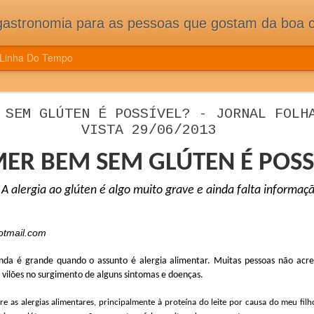
pessoas que gostam da boa cozinha. Dicas, receitas, notícias gastronômicas e viagens do Caburaí ao Chuí. Vou
Linha Do Tempo
ÇÃO DE CONGRESSO MUNDIAL DE CIÊNCIA E
 SEM GLÚTEN É POSSÍVEL? - JORNAL FOLH
ES E MUITA TRADIÇÃO DOS NOVOS PAÍSES 
VISTA 29/06/2013
CONGRESSO MUNDIAL DE CIÊNCIA E COZINHA TRAZ NOVIDADE
ER BEM SEM GLÚTEN É POSS
ASSOCIADOS
A alergia ao glúten é algo muito grave e ainda falta informaç
otmail.com
inda é grande quando o assunto é alergia alimentar. Muitas pessoas não acr
 vilões no surgimento de alguns sintomas e doenças.
re
as alergias alimentares, principalmente à proteína do leite por causa do meu filho