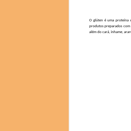
entusiasmados em rec
qualidade refletem o
gastronomia e da ciênci
Durante os três dias
O
glúten é
uma proteína 
descobrissem nuances e 
produtos preparados com e
além do cará, inhame, araru