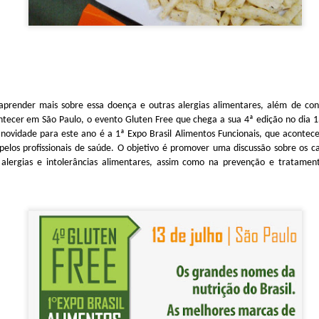
rià e delegação do Japão
nte em quatro momentos, no Workshop sobre as texturas da mandi
prender mais sobre essa doença e outras alergias alimentares, além de con
hnelt Araujo (RR), e da dra. Camila Landi da Universidade Mackenzie
iana Cupini (SP), que também apresentou um workshop sobre as t
ontecer em São Paulo, o evento Gluten Free que chega a sua 4ª edição no dia 
ef Angelica Vitali (SP), referência no Brasil de cozinha molecular; 
novidade para este ano é a 1ª Expo Brasil Alimentos Funcionais, que acontec
com diversos produtos da mandioca e jambu das marcas Manioca e 
pelos profissionais de saúde. O objetivo é promover uma discussão sobre os 
Yu’ PrimaVera de Roraima.
alergias e intolerâncias alimentares, assim como na prevenção e tratamen