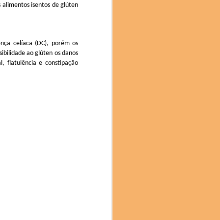
 alimentos isentos de glúten
mami), Hiroya Kawasaki
ura (Restaurante Isshi
nça celíaca (DC), porém os
ibilidade ao glúten os danos
, flatulência e constipação