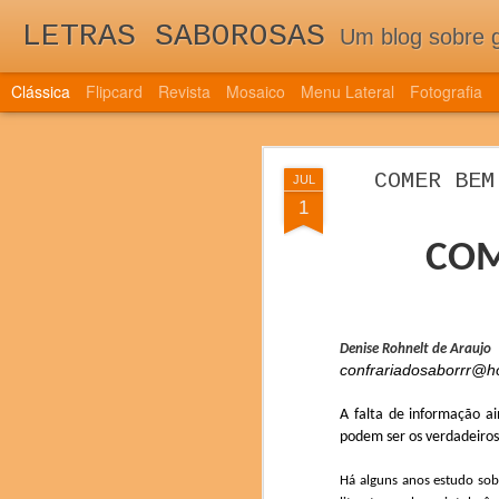
LETRAS SABOROSAS
Um blog sobre gastronomia para as 
Clássica
Flipcard
Revista
Mosaico
Menu Lateral
Fotografia
QUINTA EDI
DEC
COMER BEM
JUL
TRAZ NOVIDAD
7
1
QUINTA EDIÇÃO DE 
COM
DOS NOVOS PAÍSES 
Denise Rohnelt de Araujo
confrariadosaborrr@h
A falta de informação a
podem ser os verdadeiros
Há alguns anos estudo
sob