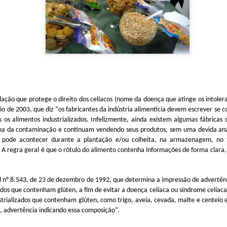
ional com mais de 60000 anos de tradição.
 World Congress é um evento de renome internacional que reún
ionais da indústria para trocar conhecimento e explorar o futuro da al
 concentrou na intersecção entre ciência e gastronomia, com 
m pilar fundamental para o futuro dos sistemas alimentares globais.
islação que protege
o direito dos celíacos (nome da doença que atinge os intoler
io de 2003, que diz “os fabricantes da indústria alimentícia devem escrever se
 os alimentos industrializados. Infelizmente, ainda existem algumas fábrica
 da contaminação e continuam vendendo seus produtos, sem uma devida análi
 pode acontecer durante a plantação e/ou colheita, na armazenagem, no 
A regra geral é que o rótulo do alimento contenha informações de forma clara, p
ral n° 8.543, de 23 de dezembro de 1992, que determina
a impressão de advertên
ados que contenham glúten, a fim de evitar a doença celíaca ou síndrome celíac
strializados que contenham glúten, como trigo, aveia, cevada, malte e centeio 
, advertência indicando essa composição”.