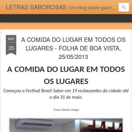
LETRAS SABOROSAS
Um blog sobre gastronomia para as pessoas que gostam da boa cozinha. Dicas, receitas, notícias gastronômicas e viagens do Caburaí ao Chuí. Vou adorar tê-los na minha cozinha acima do Equador.
A COMIDA DO LUGAR EM TODOS OS
MAY
LUGARES - FOLHA DE BOA VISTA,
25
25/05/2013
A COMIDA DO LUGAR EM TODOS
OS LUGARES
Começou o Festival Brasil Sabor em 19 restaurantes da cidade até
o dia 31 de maio.
Fotos Denise Araujo