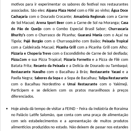
motivos para ir experimentar os sabores do festival nos restaurantes
associados. São eles:
com o Filé ao vinho;
Aipana Plaza Hotel
Água Doce
com o Dourado Crocante;
com a Carne
Cachaçaria
Amazônia Regionais
de Sol Macuxi;
com a Carne de Sol na Moranga;
Arena Sport Beer
Casa
com o Combo Especial Brasil Sabor;
do Pão de Queijo
Churrascaria
com o Churrasco de Picanha;
com o Açaí na
Bhurity's
Guaraná Mania
Tigela;
com o Churrasquinho com Baião;
Pajé Burgão
Peixada Tropical
com a Caldeirada Macuxi;
com a Picanha Grill com Alho;
Picanha Grill
com o Escondidinho de Carne de Sol desfiada;
Pizzaria e Choperia Trevo
e sua Pizza Tropical;
e a Pizza de Filé com
Pizza.Com
Pizzaria Fornetto
Batata Frita;
e a Delícia de Dourado ou Tambaqui;
Recanto da Peixada
com o Bacalhau à Brás;
e a
Restaurante Navalho
Restaurante Yacaxi
Paella Negra;
e a Sopa de Bacalhau;
Sabores da Sopa
Tulipa Restaurante
com o Bacalhau Nordestino e
com o Yakimeji.
Umai
R
estaurante
Participem e se deliciem com os pratos maravilhosos à preços
diferenciados.
Hoje ainda dá tempo de
visitar
a FEIND –
Feira da Indústria
de Roraima
no
Palácio Latife Salomão, que conta com uma praça de alimentação
com seis estabelecimentos
e a apresentação de muitos produtos
alimentícios produzidos no estado.
Não deixem de passar nos estandes