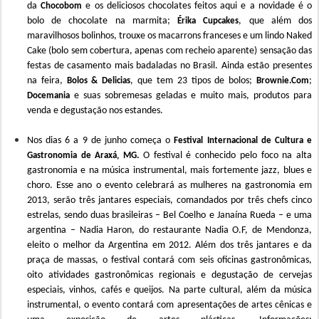
da
e os deliciosos chocolates feitos aqui
e a novidade é o
Chocobom
bolo de chocolate na marmita;
, que além dos
Érika Cupcakes
maravilhosos bolinhos, trouxe
os
macarrons
franceses
e um lindo Naked
Cake (bolo sem cobertura, apenas com recheio aparente) sensação das
festas de casamento mais badaladas no Brasil.
Ainda estão presentes
na feira,
, que tem 23 tipos de bolos;
;
Bolos & Delicias
Brownie.Com
e suas sobremesas geladas e muito mais, produtos para
Docemania
venda e degustação
nos estandes
.
Nos dias 6 a 9 de junho começa o
F
estival Internacional de Cultura e
O
festival
é conhecido
pelo
foco na alta
Gastronomia de Araxá,
MG.
gastronomia e na música instrumental, mais fortemente jazz, blues e
choro.
Esse ano
o evento celebrará as mulheres na gastronomia em
2013,
serão três
jantares especiais, comandados por três chefs cinco
estrelas, sendo duas brasileiras – Bel Coelho e Janaína Rueda – e uma
argentina – Nadia Haron, do restaurante Nadia O.F, de Mendonza,
eleito o melhor da Argentina em 2012. Além dos três
jantares
e da
praça de massas, o festival contará com seis oficinas gastronômicas,
oito atividades gastronômicas regionais e degustação de cervejas
especiais, vinhos, café
s
e queijo
s
. Na parte cultural, além da música
instrumental, o evento contará com apresentações de artes cênicas e