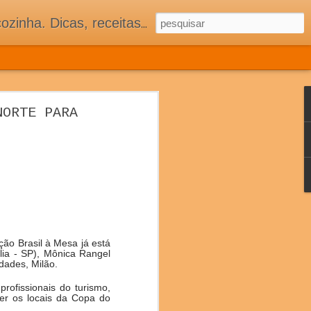
 adorar tê-los na minha cozinha acima do Equador.
 COZINHA
NORTE PARA
ASSOCIADOS
S E MUITA TRADIÇÃO
ão Brasil à Mesa já está
lia - SP), Mônica Rangel
dades, Milão.
rofissionais do turismo,
ver os locais da Copa do