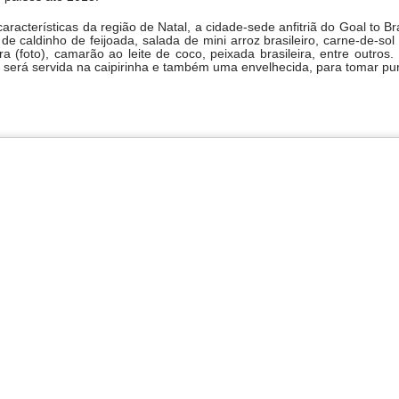
racterísticas da região de Natal, a cidade-sede anfitriã do Goal to Br
de caldinho de feijoada, salada de mini arroz brasileiro, carne-de-so
 (foto), camarão ao leite de coco, peixada brasileira, entre outros.
e será servida na caipirinha e também uma envelhecida, para tomar pu
e Ciência e Cozinha que aconteceu na Universidade de Barcelona 
as delegações participantes como da China, Guatemala, Colômbia, Egit
inesa de bebidas Fenjiu se juntou como uma das patrocinadoras ofici
ria , o Fenjiu é um dos licores mais antigos e reconhecidos da Chin
 Seu processo de produção, que mistura técnicas antigas e modernas
mento em recipientes de cerâmica, o que tornou mundialmente conheci
é um símbolo de tradição e excelência na cultura chinesa. Seu 
 entre os destilados mais renomados do mundo.
r do Science & Cooking World Congress, enfatizou a importância dest