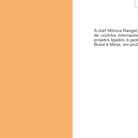
entusiasmados em rec
qualidade refletem o
gastronomia e da ciênci
Durante os três dias
descobrissem nuances e 
A chef Mônica Rangel,
de cozinha internac
projetos ligados à ga
Brasil à Mesa, em prol