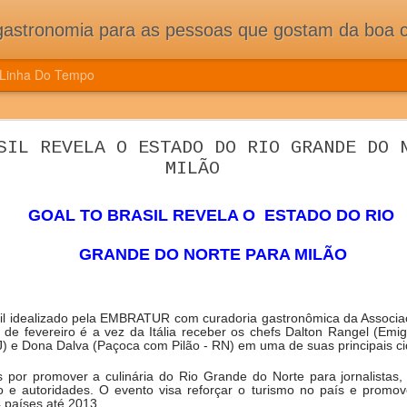
pessoas que gostam da boa cozinha. Dicas, receitas, notícias gastronômicas e viagens do Caburaí ao Chuí. Vou
Linha Do Tempo
ÇÃO DE CONGRESSO MUNDIAL DE CIÊNCIA E
SIL REVELA O ESTADO DO RIO GRANDE DO 
ES E MUITA TRADIÇÃO DOS NOVOS PAÍSES 
MILÃO
CONGRESSO MUNDIAL DE CIÊNCIA E COZINHA TRAZ NOVIDADE
ASSOCIADOS
GOAL TO BRASIL REVELA O ESTADO DO RIO
GRANDE DO
NORTE PARA MILÃO
sil idealizado pela EMBRATUR com curadoria gastronômica da Associaç
 de fevereiro é a vez da Itália receber os chefs Dalton Rangel (Emig
) e Dona Dalva (Paçoca com Pilão - RN) em uma de suas principais ci
 por promover a culinária do Rio Grande do Norte para jornalistas, p
o e autoridades. O evento visa reforçar o turismo no país e promo
países até 2013.