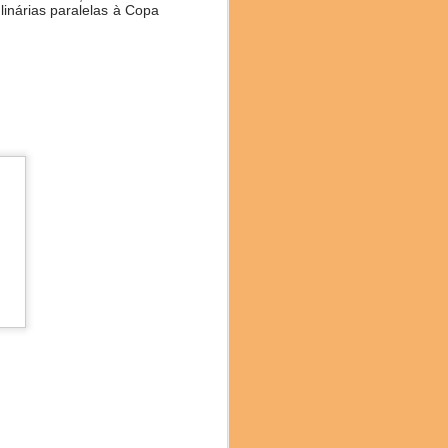
linárias paralelas à Copa
oca com a jornalista e
 (SP). Nas palestras da
exturas do cupuaçu e a
e no Brunch tivemos uma
Sinimbu do Pará, e as