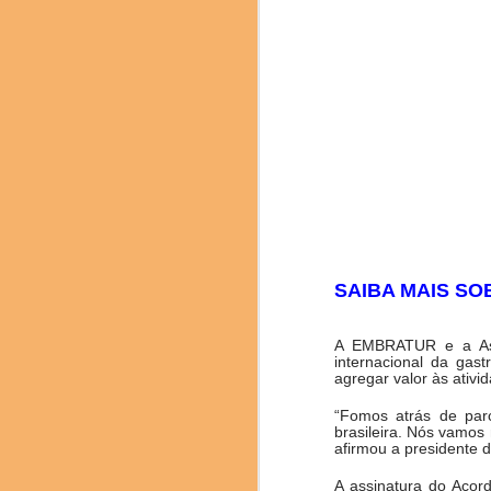
texturas. Com a coord
(Cientista Ajinomoto)
Soden Nakamura), Mitsur
SAIBA MAIS SO
A EMBRATUR e a Ass
internacional da gast
agregar valor às ati
“Fomos atrás de parc
brasileira. Nós vamos
afirmou a presidente 
A assinatura do Acor