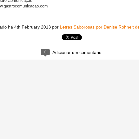
strô Comunicação
w.gastrocomunicacao.com
ado há
4th February 2013
por
Letras Saborosas por Denise Rohnelt de
0
Adicionar um comentário
ra e o brunch com ingredientes da Amazônia
esde 2019, já foram cinco edições, 210 especialistas, 32 nacionalida
 Mesas de Trabalho, 36 Workshops, 29 Delegações.
ento do Congresso foi feita a apresentação da Região Mundial de Ga
 dos novos membros honorários, onde a pesquisadora Denise Rohnelt