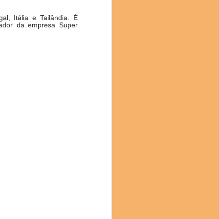
, Itália e Tailândia. É
dador da empresa Super
e chefs, cientistas,
imentação sustentável. A
ênfase particular na