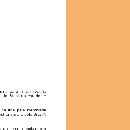
mami), Hiroya Kawasaki
ura (Restaurante Isshi
ca para a valorização
 do Brasil no exterior e
na luta pela identidade
stronomia e pelo Brasil”,
 ao turismo, incluindo a