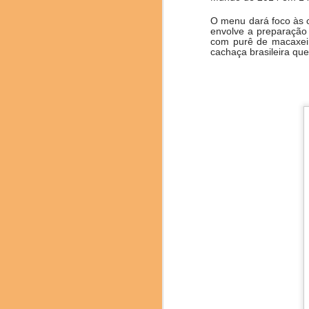
O menu dará foco às ca
envolve a preparação 
com purê de macaxeira
cachaça brasileira qu
O congresso mundial d
muitas novidades e nov
entre outros.
A prestigiada marca ch
de 6.000 anos de histó
baijiu de aroma leve.
destilação e envelheci
delicadeza. O Fenjiu 
equilibrado o destacam
Pere Castells , direto