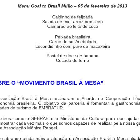
enação de Harold McGee, Kumiko Ninomiya (Centro de Informações U
Menu Goal to Brasil Milão – 05 de fevereiro de 2013
 e os chefs Takuji Takahashi (Restaurante Kinobu), Motokazu Nakam
Caldinho de feijoada
u Saiki (Restaurante Jikssinbo Saiki).
Salada de mini-arroz brasileiro
Camarão ao leite de coco
Peixada brasileira
Carne de sol Acebolada
Escondidinho com purê de macaxeira
Pastel de doce de banana
Cocada de forno
BRE O “MOVIMENTO BRASIL À MESA”
ociação Brasil à Mesa assinaram o Acordo de Cooperação Técni
ronomia brasileira. O objetivo da parceria é fomentar a gastronomia
vidades de turismo da EMBRATUR.
eiros como o SEBRAE e o Ministério da Cultura para nos ajudar 
 mostrar cada vez mais o que somos capazes de realizar pela nossa ga
da Associação Mônica Rangel.
do abrange ainda mais a atuação da Associação Brasil à Mesa aliada