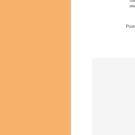
Ga
ww
Post
Delegação brasilei
Os números do evento d
16 Mesas Redondas, 28
Na sessão de encerram
2025 e a apresentação
nominada.