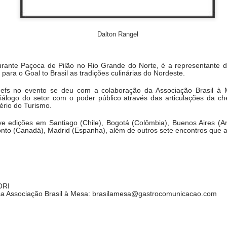
nte honorário
Dalton Rangel
 presidido por Ferran Adriá, Harold McGee e Pere Castells, este
acadêmico-gastronômico e social, sempre em linha com o Manifesto de
. Durante os dias 11, 12 e 13 de novembro, exploraram o tem
urante Paçoca de Pilão no Rio Grande do Norte, é a representante 
e trabalho e workshops. com especialistas de todo o mundo.
 para o Goal to Brasil as tradições culinárias do Nordeste.
hefs no evento se deu com a colaboração da Associação Brasil à 
 que une 3 almas: Acadêmica, Gastronômica e Social. Tendo a sust
iálogo do setor com o poder público através das articulações da c
s. Somente nas apresentações participaram especialistas de vários 
rio do Turismo.
anha Argentina, Brasil, Canadá, Colômbia, Chile, China, Equador-Ga
a, Itália, Japão, México, Taiwan e EUA. E entre o público estavam 
eve edições em Santiago (Chile), Bogotá (Colômbia), Buenos Aires (Ar
ronto (Canadá), Madrid (Espanha), além de outros sete encontros que
da, Grécia, Peru, etc.
nuou a ser uma referência em inovação e tradição nos espaços de Ap
 Trabalho.
a entrega dos Sferic Awards 2024 ao Restaurante Leo, liderado por
ORI
sa Associação Brasil à Mesa: brasilamesa@gastrocomunicacao.com
 o conceito de textura, tema deste ano, as texturas em diferentes cu
a alimentícia e em novas texturas. Na nutrição, falou-se sobre as dieta
resso (13 de novembro), pela manhã Ferran Adrià apresentou o gr