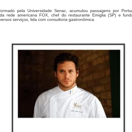
ormado pela Universidade Senac, acumulou passagens por Portugal
da rede americana FOX, chef do restaurante Emiglia (SP) e fun
versos serviços, lida com consultoria gastronômica.
ional com mais de 60000 anos de tradição.
 World Congress é um evento de renome internacional que reún
ionais da indústria para trocar conhecimento e explorar o futuro da al
 concentrou na intersecção entre ciência e gastronomia, com 
m pilar fundamental para o futuro dos sistemas alimentares globais.