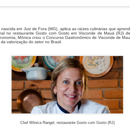
eber a Fenjiu no congresso deste ano. Sua rica herança cultura
s valores que promovemos no evento: respeito pela tradição e
a.”
, o Fenjiu ofereceu uma experiência sensorial única, permitindo
a história por trás de um dos destilados mais valorizados da China.
 nascida em Juiz de Fora (MG), aplica as raízes culinárias que apren
ional no restaurante Gosto com Gosto em Visconde de Mauá (RJ) 
stronomia, Mônica criou o Concurso Gastronômico de Visconde de Mau
 da valorização do setor no Brasil.
Chef Mônica Rangel, restaurante Gosto com Gosto (RJ)