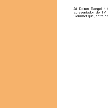
Já Dalton Rangel é f
apresentador de TV 
Gourmet que, entre di
Fenjiu, um licor tradic
O Science & Cooking
pesquisadores e profiss
edição deste ano se
sustentabilidade como u