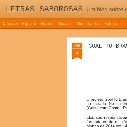
LETRAS SABOROSAS
Um blog sobre gastronomia para as 
Clássica
Flipcard
Revista
Mosaico
Menu Lateral
Fotografia
QUINTA EDI
DEC
GOAL TO BRA
FEB
TRAZ NOVIDAD
7
4
QUINTA EDIÇÃO DE 
DOS NOVOS PAÍSES 
O projeto Goal to Bra
na estrada. No dia 05
(Gosto com Gosto - RJ
Eles são responsáveis
formadores de opiniã
Mundo de 2014 em 14 