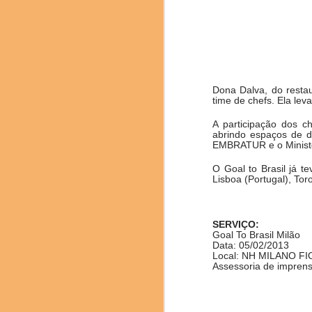
Harold McGee preside
O Congresso Mundial é
iniciativas no âmbito 
de Barcelona de 2019
Dona Dalva, do resta
apresentações, mesas d
time de chefs. Ela leva
A participação dos c
O Congresso é o único
abrindo espaços de d
como eixos transversai
EMBRATUR e o Ministé
outros 17 países: Alem
Grã-Bretanha, Guatemal
O Goal to Brasil já t
Lisboa (Portugal), To
Bélgica, Portugal, Holan
O SCWC BCN 2024 conti
Workshops e Grupos de
SERVIÇO:
O evento começou com 
Goal To Brasil Milão
Data: 05/02/2013
colombiana.
Local: NH MILANO FI
Assessoria de impren
Ainda foram explicados
de inovação na indústri
No último dia do Cong