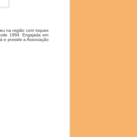
l e compromisso com a
 inovação no mundo da
 que os participantes
deu na região com toques
desde 1994. Engajada em
á e preside a Associação