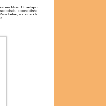
asil em Milão. O cardápio
l acebolada, escondidinho
 Para beber, a conhecida
ra.
no mês passado, trouxe
o, Costa Rica, Bolívia,
ais do evento. Com mais
a, classificado como um
, é obtido por meio de
do por seu equilíbrio e
aroma delicado e sabor
a colaboração: “Estamos