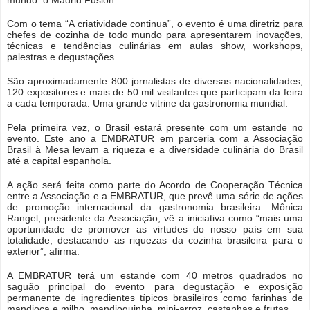
Com o tema “A criatividade continua”, o evento é uma diretriz para
chefes de cozinha de todo mundo para apresentarem inovações,
técnicas e tendências culinárias em aulas show, workshops,
palestras e degustações.
São aproximadamente 800 jornalistas de diversas nacionalidades,
120 expositores e mais de 50 mil visitantes que participam da feira
a cada temporada. Uma grande vitrine da gastronomia mundial.
Pela primeira vez, o Brasil estará presente com um estande no
evento. Este ano a EMBRATUR em parceria com a Associação
Brasil à Mesa levam a riqueza e a diversidade culinária do Brasil
até a capital espanhola.
A ação será feita como parte do Acordo de Cooperação Técnica
entre a Associação e a EMBRATUR, que prevê uma série de ações
de promoção internacional da gastronomia brasileira. Mônica
Rangel, presidente da Associação, vê a iniciativa como “mais uma
oportunidade de promover as virtudes do nosso país em sua
totalidade, destacando as riquezas da cozinha brasileira para o
exterior”, afirma.
A EMBRATUR terá um estande com 40 metros quadrados no
saguão principal do evento para degustação e exposição
permanente de ingredientes típicos brasileiros como farinhas de
mandioca e milho, mandioquinha, mini-arroz, castanhas e frutas.