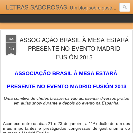
LETRAS SABOROSAS
Um blog sobre gastronomia para as pessoas que gostam da boa cozinha. Dicas, receitas, notícias gastronômicas e viagens do Caburaí ao Chuí. Vou adorar tê-los na minha cozinha acima do Equador.
ASSOCIAÇÃO BRASIL À MESA ESTARÁ
JAN
PRESENTE NO EVENTO MADRID
15
FUSIÓN 2013
ASSOCIAÇÃO BRASIL À MESA ESTARÁ
PRESENTE NO EVENTO MADRID FUSIÓN 2013
Uma comitiva de chefes brasileiros vão apresentar diversos pratos
em aulas show
durante e depois do evento na Espanha.
Acontece entre os dias 21 e 23 de janeiro, a 11ª edição de um dos
mais importantes e prestigiados congressos de gastronomia do
mundo: o Madrid Fusión.