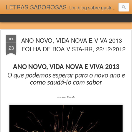
LETRAS SABOROSAS
Um blog sobre gastronomia para as pessoas que gostam da boa cozinha. Dicas, receitas, notícias gastronômicas e viagens do Caburaí ao Chuí. Vou adorar tê-los na minha cozinha acima do Equador.
ANO NOVO, VIDA NOVA E VIVA 2013 -
DEC
23
FOLHA DE BOA VISTA-RR, 22/12/2012
ANO NOVO, VIDA NOVA E VIVA 2013
O que podemos esperar para o novo ano e
como saudá-lo com sabor
Imagem Google