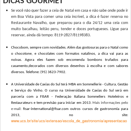
DICAS GOURMET
Se você não quer fazer a ceia de Natal em casa e não sabe onde pode ir
em Boa Vista para comer uma ceia incrível, a dica é fazer reserva no
Restaurante Navalho, que preparou para o dia 24/12 uma ceia com
muito bacalhau, leitão peru, tender e doces portugueses. Ligue para
reservar, ainda dá tempo: 8119-2827/81198383.
Chocobom,
sempre com novidades. Além das gostosuras para o Natal como
o chocotone, e chocolates com formatos natalinos, a dica vai para as
noivas. Agora eles fazem sob encomenda
bombons trufados para
casamento,decorados com diversos desenhos à escolha e com sabores
diversos. Telefone: (95) 3623-7902.
A Universidade de Caxias do Sul terá MBA em Sommellerie - Cultura, Gestão
e Serviço do Vinho. O curso na Universidade de Caxias do Sul será em
parceria com a FISAR - Federação Italiana Sommeliers Hoteleiros e
Restaurateurs e tem previsão para iniciar em 2013.
Mais informações pelo
e-mail:
fisar-international@fisar.com
outros cursos de gastronomia para
2013,
no
site:
www.ucs.br/site/ucs/extensao/escola_de_gastronomia/apresentacao