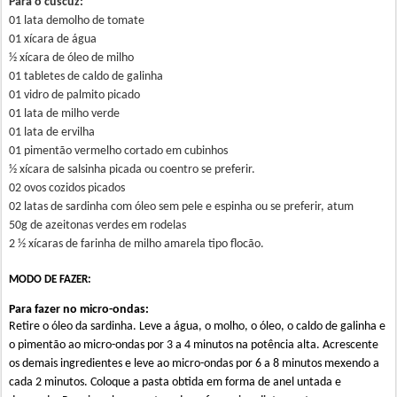
Para o cuscuz:
01 lata demolho de tomate
01 xícara de água
½ xícara de óleo de milho
01 tabletes de caldo de galinha
01 vidro de palmito picado
01 lata de milho verde
01 lata de ervilha
01 pimentão vermelho cortado em cubinhos
½ xícara de salsinha picada ou coentro se preferir.
02 ovos cozidos picados
02 latas de sardinha com óleo sem pele e espinha ou se preferir, atum
50g de azeitonas verdes em rodelas
2 ½ xícaras de farinha de milho amarela tipo flocão.
MODO DE FAZER:
Para fazer no micro-ondas:
Retire o óleo da sardinha.
Leve a água, o molho, o óleo, o caldo de galinha e
o pimentão ao micro-ondas por 3 a 4 minutos na potência alta.
Acrescente
os demais ingredientes e leve ao micro-ondas por 6 a 8 minutos mexendo a
cada 2 minutos.
Coloque a pasta obtida em forma de anel untada e