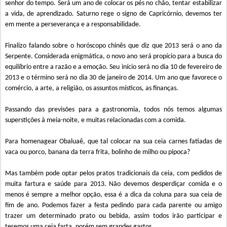
senhor do tempo. Será um ano de colocar os pés no chão, tentar estabilizar
a vida, de aprendizado. Saturno rege o signo de Capricórnio, devemos ter
em mente a perseverança e a responsabilidade.
Finalizo falando sobre o horóscopo chinês que diz que 2013 será o ano da
Serpente. Considerada enigmática, o novo ano será propício para a busca do
equilíbrio entre a razão e a emoção. Seu início será no dia 10 de fevereiro de
2013 e o término será no dia 30 de janeiro de 2014. Um ano que favorece o
comércio, a arte, a religião, os assuntos místicos, as finanças.
Passando das previsões para a gastronomia, todos nós temos algumas
superstições à meia-noite, e muitas relacionadas com a comida.
Para homenagear Obaluaê, que tal colocar na sua ceia carnes fatiadas de
vaca ou porco, banana da terra frita, bolinho de milho ou pipoca?
Mas também pode optar pelos pratos tradicionais da ceia, com pedidos de
muita fartura e saúde para 2013. Não devemos desperdiçar comida e o
menos é sempre a melhor opção, essa é a dica da coluna para sua ceia de
fim de ano. Podemos fazer a festa pedindo para cada parente ou amigo
trazer um determinado prato ou bebida, assim todos irão participar e
teremos uma ceia farta, porém sem grandes gastos.