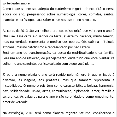
sorte desde sempre.
Como
todos sabem sou adepta do
esoterismo
e gosto de exercitá-lo nessa
época do ano, pesquisando sobre numerologia, cores, comidas, santos,
planetas e horóscopo, para saber o que nos espera no novo ano.
As cores de 2013 são vermelho e branco, pois o
orixá que vai reger o ano é
Obaluaê. Esse orixá é o senhor da terra, guerreiro, caçador, muito temido,
mas na verdade representa o médico dos pobres. Obaluaê na mitologia
africana, mas no catolicismo é representado por São Lázaro.
Será um ano de transformação, da busca da espiritualidade e da família.
Será um ano de reflexão, de planejamento, onde tudo que você plantar irá
colher no ano seguinte, por isso cuidado com o que você plantar.
Já para a numerologia o ano será regido pelo número
6
, que é
ligado à
e
diversão, às viagens, aos prazeres, mas que também representa a
instabilidade.
O número seis tem como características: beleza, harmonia,
paz, solidariedade, união, artes, comunicação, diplomacia, amor, família e
segurança.
As palavras para o ano 6 são serenidade e comprometimento,
amor de verdade.
Na astrologia, 2013 terá como planeta regente Saturno, considerado o