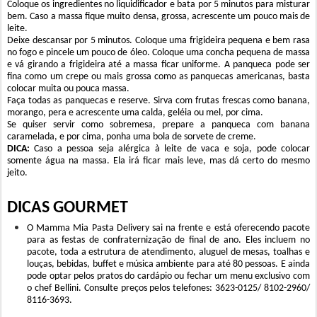
Coloque os ingredientes no liquidificador e bata por 5 minutos para misturar
bem. Caso a massa fique muito densa, grossa, acrescente um pouco mais de
leite.
Deixe descansar por 5 minutos. Coloque uma frigideira pequena e bem rasa
no fogo e pincele um pouco de óleo. Coloque uma concha pequena de massa
e vá girando a frigideira até a massa ficar uniforme. A panqueca pode ser
fina como um crepe ou mais grossa como as panquecas americanas, basta
colocar muita ou pouca massa.
Faça todas as panquecas e reserve. Sirva com frutas frescas como banana,
morango, pera e acrescente uma calda, geléia ou mel, por cima.
Se quiser servir como sobremesa, prepare a panqueca com banana
caramelada, e por cima, ponha uma bola de sorvete de creme.
DICA:
Caso a pessoa seja alérgica à leite de vaca e soja, pode colocar
somente água na massa. Ela irá ficar mais leve, mas dá certo do mesmo
jeito.
DICAS GOURMET
O Mamma Mia Pasta Delivery sai na frente e está oferecendo pacote
para as festas de confraternização de final de ano. Eles incluem no
pacote, toda a estrutura de atendimento, aluguel de mesas, toalhas e
louças, bebidas, buffet e música ambiente para até 80 pessoas. E ainda
pode optar pelos pratos do cardápio ou fechar um menu exclusivo com
o chef Bellini. Consulte preços pelos telefones: 3623-0125/ 8102-2960/
8116-3693.