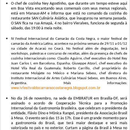
O chef de cozinha Ney Agostinho, que durante um tempo esteve aqui
em Boa Vista encantando seus comensais com seus menus regionais,
está em Manaus-AM e informa que está no comando da cozinha do
restaurante SAN Culinária Asiática, que inaugurou na semana passada.
O SAN fica na rua Amapá, 4 no bairro Vieralves, funciona de segunda à
sábado, das 19:00 à meia noite.
IV Festival Internacional do Camarão da Costa Negra, o maior festival de
camarão da América Latina, acontece na próxima semana de 29/11 a 01/12
na cidade de Acaraú no Ceará. No festival além de degustação, terá
workshops, palestras e concurso de receitas, além da presença de chefs de
cozinha internacionais como: Claudio Aguirre, chef executivo do Hotel Rey
Juan Carlos I, em Barcelona, Espanha; Giuseppe Atzori, chef executivo do
Hotel Vila Real da Guatemala; Roberto Carrillo, chef proprietário do
restaurante Molajete no México e Mariana Sebess, chef diretora do
Instituto Internacional de Artes Culinárias Mausi Sebess, em Buenos Aires,
Argentina. Mais informações:
www.ivfestivaldocamaraocostanegra.blogspot.com.br
No dia 26 de novembro, na sede da EMBRATUR em Brasília-DF, será
assinado o acordo de Cooperação Técnica para a Promoção
Internacional da Gastronomia Brasileira, que celebram o presidente da
entidade, Flávio Dino e Mônica Rangel, presidente da Associação Brasil
à Mesa. O evento será das 15 às 17h. Esse é um grande momento para
a gastronomia do Brasil, que terá maior destaque e será mais
valorizada no país e no exterior. Curtam a página da Brasil à Mesa no