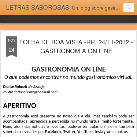
LETRAS SABOROSAS
Um blog sobre gastronomia para as pessoas que gostam da boa cozinha. Dicas, receitas, notícias gastronômicas e viagens do Caburaí ao Chuí. Vou adorar tê-los na minha cozinha acima do Equador.
FOLHA DE BOA VISTA -RR, 24/11/2012 -
NOV
24
GASTRONOMIA ON LINE
GASTRONOMIA ON LINE
O que podemos encontrar no mundo gastronômico virtual.
Denise Rohnelt de Araujo
confrariadosaborrr@hotmail.com
APERITIVO
A gastronomia está presente no nosso dia a dia, mas também pode ser
acompanhada, aprendida e percebida no mundo virtual muito fortemente.
Hoje, além das noticias e receitas, pode-se ter aulas on line, e também
saber das novidades por Facebook, Twitter, You Tube, Instagram e outros.