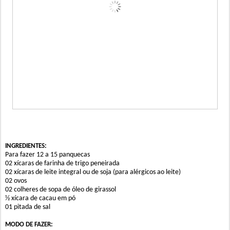
INGREDIENTES:
Para fazer 12 a 15 panquecas
02 xícaras de farinha de trigo peneirada
02 xícaras de leite integral ou de soja (para alérgicos ao leite)
02 ovos
02 colheres de sopa de óleo de girassol
½ xícara de cacau em pó
01 pitada de sal
MODO DE FAZER: