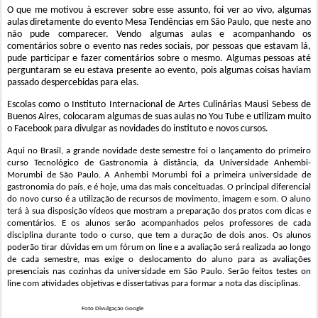
O que me motivou à escrever sobre esse assunto, foi ver ao vivo, algumas
aulas diretamente do evento Mesa Tendências em São Paulo, que neste ano
não pude comparecer. Vendo algumas aulas e acompanhando os
comentários sobre o evento nas redes sociais, por pessoas que estavam lá,
pude participar e fazer comentários sobre o mesmo. Algumas pessoas até
perguntaram se eu estava presente ao evento, pois algumas coisas haviam
passado despercebidas para elas.
Escolas como o Instituto Internacional de Artes Culinárias Mausi Sebess de
Buenos Aires, colocaram algumas de suas aulas no You Tube e utilizam muito
o Facebook para divulgar as novidades do instituto e novos cursos.
Aqui no Brasil, a grande novidade deste semestre foi o lançamento do primeiro
curso Tecnológico de Gastronomia
à
distância, da Universidade Anhembi
-
Morumbi de São Paulo. A Anhembi Morumbi foi a primeira universidade de
gastronomia do país, e é hoje, uma das mais conceituadas.
O principal diferencial
do novo curso é a utilização de recursos de movimento, imagem e som. O aluno
terá à sua disposição vídeos que mostram a
preparação dos pratos com dicas e
comentários.
E
os alunos serão acompanhados pelos professores de cada
disciplina durante todo o cur
s
o,
que tem a duração de dois anos.
O
s alunos
poderão tirar dúvidas em um fórum on line e a avaliação será realizada ao longo
de cada semestre,
mas
exige o deslocamento do aluno para as avaliações
presenciais nas cozinhas da universidade em São Paulo. Serão feitos testes on
line com atividades objetivas e dissertativas para formar a nota das disciplinas.
Foto Divulgação Google