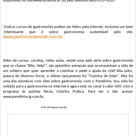
disponíveis no site:
www.anhembi.br
ou pelo telefone 0800-015-9020.
Outros cursos
de gastronomia
podem ser feitos pela internet,
inclusive um bem
interessante que é sobre gastronomia sustentável pelo site:
www.gastronomiaverde.com.br
.
Além de cursos, receitas, vídeo aulas, existe uma web série sobre gastronomia
que se chama “Rita, Help!”, são epis
ó
dios semanais que acompanha
m
a vida de
um solteiro que quer aprender a cozinhar e pede
a
ajuda da chef Rita Lobo,
autora de diversos livros, o último lançamento foi “Cozinha de Estar”. Rita foi
uma das pioneiras com sites sobre gastronomia, com o Panelinha. Sua vida foi
voltada
para a
gastronomia na
I
nternet e agora está no canal à cabo GNT, com o
programa
às
quintas feiras, Cozinha Prática.
Para ver o site, acesse:
www.panelinha.ig.com.br.
Foto divulgação google