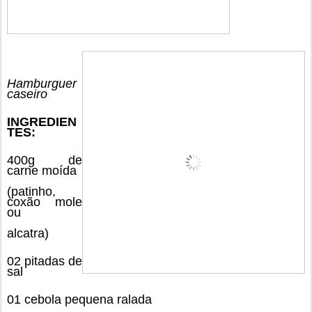
Hamb
u
rguer
caseiro
INGREDIEN
TES:
400g de
carne moída
(patinho,
coxão mole
ou
alcatra)
02 pitadas de
sal
01 cebola pequena ralada