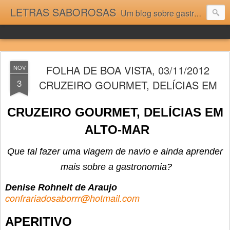
LETRAS SABOROSAS
Um blog sobre gastronomia para as pessoas que gostam da boa cozinha. Dicas, receitas, notícias gastronômicas e viagens do Caburaí ao Chuí. Vou adorar tê-los na minha cozinha acima do Equador.
FOLHA DE BOA VISTA, 03/11/2012
NOV
3
CRUZEIRO GOURMET, DELÍCIAS EM
CRUZEIRO GOURMET, DELÍCIAS EM
ALTO-MAR
Que
tal fazer uma viagem de navio e ainda aprender
mais sobre a gastronomia
?
Denise Rohnelt de Araujo
confrariadosaborrr@hotmail.com
APERITIVO