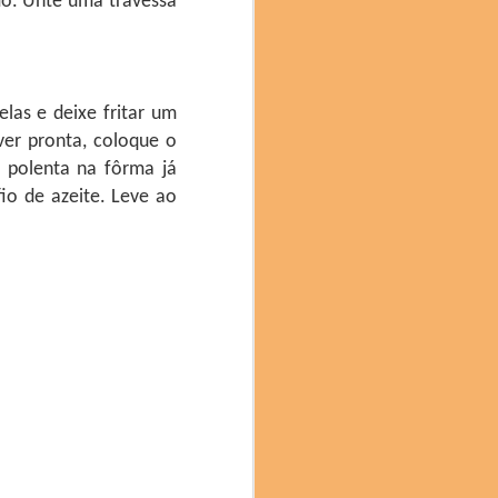
do. Unte uma travessa
elas e deixe fritar um
ver pronta, coloque o
 polenta na fôrma já
io de azeite. Leve ao
des, 196 Apresentações,
stronomia da Catalunha
 Araujo de Roraima foi