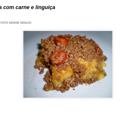
a com carne e linguiça
nte honorário
FOTO DENISE ARAUJO
 presidido por Ferran Adriá, Harold McGee e Pere Castells, este
acadêmico-gastronômico e social, sempre em linha com o Manifesto de
. Durante os dias 11, 12 e 13 de novembro, exploraram o tem
e trabalho e workshops. com especialistas de todo o mundo.
 que une 3 almas: Acadêmica, Gastronômica e Social. Tendo a sust
s. Somente nas apresentações participaram especialistas de vários 
anha Argentina, Brasil, Canadá, Colômbia, Chile, China, Equador-Ga
a, Itália, Japão, México, Taiwan e EUA. E entre o público estavam 
da, Grécia, Peru, etc.
nuou a ser uma referência em inovação e tradição nos espaços de Ap
 Trabalho.
a entrega dos Sferic Awards 2024 ao Restaurante Leo, liderado por
 o conceito de textura, tema deste ano, as texturas em diferentes cu
a alimentícia e em novas texturas. Na nutrição, falou-se sobre as dieta
resso (13 de novembro), pela manhã Ferran Adrià apresentou o gr