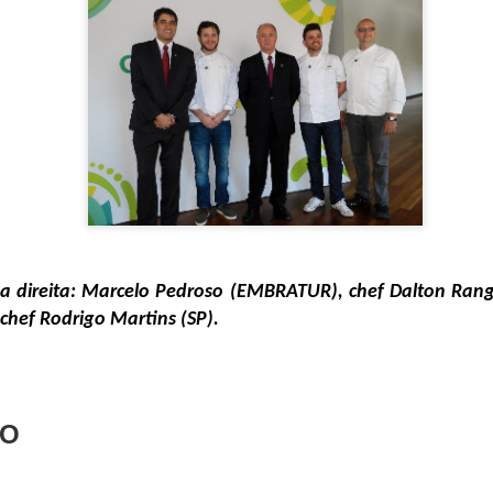
ional com mais de 60000 anos de tradição.
 World Congress é um evento de renome internacional que reún
ionais da indústria para trocar conhecimento e explorar o futuro da al
 concentrou na intersecção entre ciência e gastronomia, com 
m pilar fundamental para o futuro dos sistemas alimentares globais.
a direita: Marcelo Pedroso (EMBRATUR), chef Dalton Rangel
chef Rodrigo Martins (SP).
TO