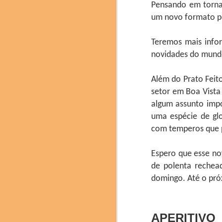
Pensando em torna
um novo formato p
Teremos mais info
novidades do mundo
Além do Prato Feit
O congresso mundial d
setor em Boa Vista
muitas novidades e nov
algum assunto impo
entre outros.
uma espécie de glo
com temperos que p
A prestigiada marca ch
de 6.000 anos de histó
baijiu de aroma leve.
Espero que esse no
destilação e envelheci
de polenta rechea
delicadeza. O Fenjiu 
equilibrado o destacam
domingo. Até o pr
Pere Castells , direto
APERITIVO