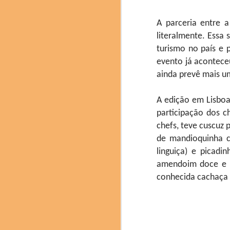
entusiasmados em rec
qualidade refletem o
gastronomia e da ciênci
A parceria entre
Durante os três dias
literalmente. Essa 
descobrissem nuances e 
turismo no país e
evento já aconteceu
ainda prevê mais u
A edição em Lisboa
participação dos c
chefs, teve cuscuz 
de mandioquinha c
linguiça) e picad
amendoim doce e b
conhecida cachaça 