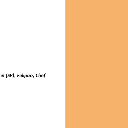
e chefs, cientistas,
imentação sustentável. A
ênfase particular na
 (SP), Felipão, Chef