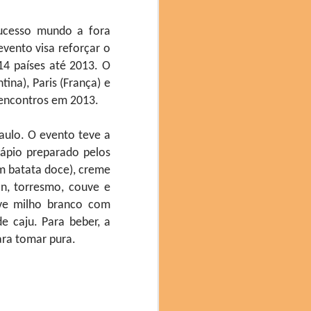
l e compromisso com a
 inovação no mundo da
ucesso mundo a fora
 que os participantes
evento visa reforçar o
4 países até 2013. O
ina), Paris (França) e
 encontros em 2013.
aulo. O evento teve a
dápio preparado pelos
com batata doce), creme
n, torresmo, couve e
eve milho branco com
 caju. Para beber, a
ara tomar pura.