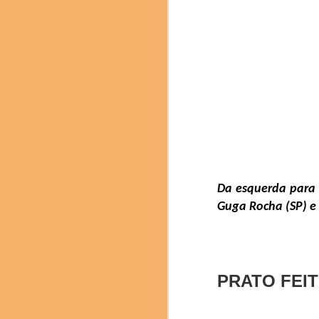
Fenjiu, um licor tradic
O Science & Cooking
pesquisadores e profiss
edição deste ano se
sustentabilidade como u
Da esquerda para 
Guga Rocha (SP) e 
PRATO FEI