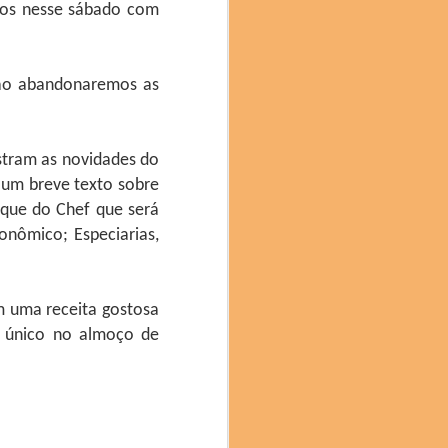
mos nesse sábado com
não abandonaremos as
stram as novidades do
no mês passado, trouxe
 um breve texto sobre
o, Costa Rica, Bolívia,
oque do Chef que será
onômico; Especiarias,
ais do evento. Com mais
a, classificado como um
, é obtido por meio de
m uma receita gostosa
do por seu equilíbrio e
o único no almoço de
aroma delicado e sabor
a colaboração: “Estamos