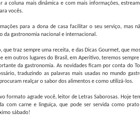
r a coluna mais dinâmica e com mais informações, estrea
ara vocês.
rmações para a dona de casa facilitar o seu serviço, mas 
 da gastronomia nacional e internacional.
o, que traz sempre uma receita, e das Dicas Gourmet, que mo
e Ciência e Cozinha que aconteceu na Universidade de Barcelona 
 e em outros lugares do Brasil, em Aperitivo, teremos sempre
as delegações participantes como da China, Guatemala, Colômbia, Egit
rtante da gastronomia. As novidades ficam por conta do T
ssário, traduzindo as palavras mais usadas no mundo gastr
rocuram realçar o sabor dos alimentos e como utilizá-los.
inesa de bebidas Fenjiu se juntou como uma das patrocinadoras ofici
ria , o Fenjiu é um dos licores mais antigos e reconhecidos da Chin
 Seu processo de produção, que mistura técnicas antigas e modernas
vo formato agrade você, leitor de Letras Saborosas. Hoje te
mento em recipientes de cerâmica, o que tornou mundialmente conheci
da com carne e linguiça, que pode ser servida como prat
é um símbolo de tradição e excelência na cultura chinesa. Seu 
 entre os destilados mais renomados do mundo.
óximo sábado!
r do Science & Cooking World Congress, enfatizou a importância dest