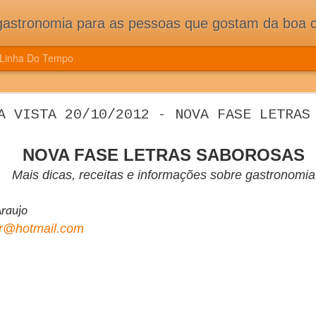
pessoas que gostam da boa cozinha. Dicas, receitas, notícias gastronômicas e viagens do Caburaí ao Chuí. Vou
Linha Do Tempo
ÇÃO DE CONGRESSO MUNDIAL DE CIÊNCIA E
A VISTA 20/10/2012 - NOVA FASE LETRAS
ES E MUITA TRADIÇÃO DOS NOVOS PAÍSES 
CONGRESSO MUNDIAL DE CIÊNCIA E COZINHA TRAZ NOVIDADE
NOVA FASE LETRAS SABOROSAS
ASSOCIADOS
Mais dicas, receitas e informações sobre gastronomia
Araujo
rr@hotmail.com