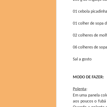
01 cebola picadinha
Chef catalão Ferran Ad
01 colher de sopa d
O Brasil esteve prese
02 colheres de mol
pesquisadora Denise Ro
chef confeiteira Giul
neuroconfeitaria; a ch
06 colheres de sopa
mesa com degustação 
jujubas de cupuaçu da 
Sal a gosto
MODO DE FAZER:
Polenta
:
Em uma panela coloq
aos poucos o fubá