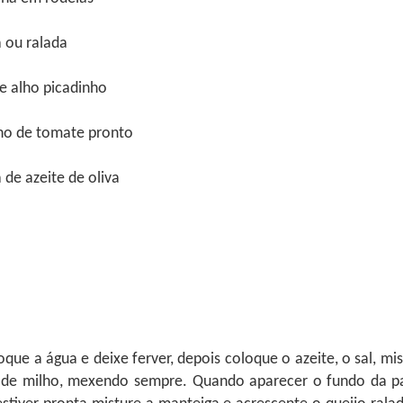
 ou ralada
rià e delegação do Japão
e alho picadinho
nte em quatro momentos, no Workshop sobre as texturas da mandi
ho de tomate pronto
hnelt Araujo (RR), e da dra. Camila Landi da Universidade Mackenzie
iana Cupini (SP), que também apresentou um workshop sobre as t
ef Angelica Vitali (SP), referência no Brasil de cozinha molecular; 
 de azeite de oliva
com diversos produtos da mandioca e jambu das marcas Manioca e 
Yu’ PrimaVera de Roraima.
ue a água e deixe ferver, depois coloque o azeite, o sal, mi
 de milho, mexendo sempre. Quando aparecer o fundo da pa