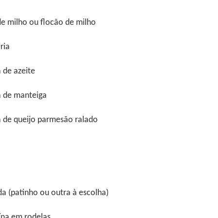
enação de Harold McGee, Kumiko Ninomiya (Centro de Informações U
 e os chefs Takuji Takahashi (Restaurante Kinobu), Motokazu Nakam
de milho ou flocão de milho
u Saiki (Restaurante Jikssinbo Saiki).
ria
 de azeite
a de manteiga
a de queijo parmesão ralado
a (patinho ou outra à escolha)
uína em rodelas