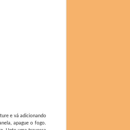
oca com a jornalista e
 (SP). Nas palestras da
exturas do cupuaçu e a
e no Brunch tivemos uma
Sinimbu do Pará, e as
sture e vá adicionando
nela, apague o fogo.