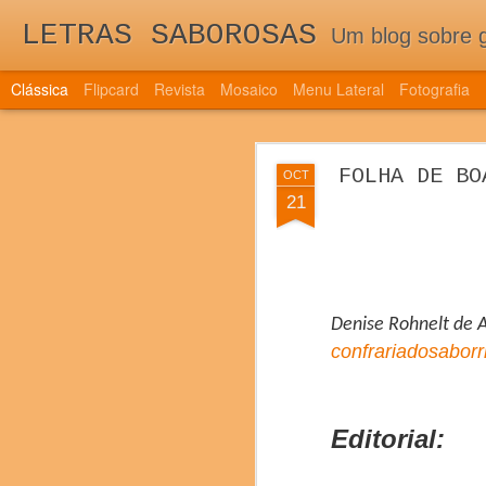
LETRAS SABOROSAS
Um blog sobre gastronomia para as 
Clássica
Flipcard
Revista
Mosaico
Menu Lateral
Fotografia
QUINTA EDI
DEC
FOLHA DE BO
OCT
TRAZ NOVIDAD
7
21
QUINTA EDIÇÃO DE 
DOS NOVOS PAÍSES 
Denise Rohnelt de 
confrariadosabor
Editorial: