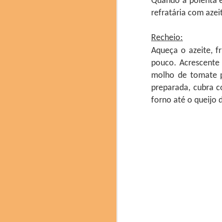
Quando a polenta e
refratária com azei
Recheio:
Aqueça o azeite, fr
pouco. Acrescente 
molho de tomate p
preparada, cubra c
forno até o queijo 
Delegação brasilei
Os números do evento d
16 Mesas Redondas, 28
Na sessão de encerram
2025 e a apresentação
nominada.