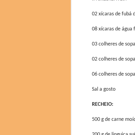
texturas. Com a coord
(Cientista Ajinomoto)
02 xícaras de fubá 
Soden Nakamura), Mitsur
08 xícaras de água f
03 colheres de sopa
02 colheres de sop
06 colheres de sop
Sal a gosto
RECHEIO:
500 g de carne moíd
200 g de linguiça s