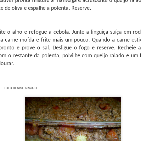
stiver pronta misture a manteiga e acrescente o queijo rala
te de oliva e espalhe a polenta. Reserve.
ite o alho e refogue a cebola. Junte a linguiça suíça em rod
a carne moída e frite mais um pouco. Quando a carne esti
ronto e prove o sal. Desligue o fogo e reserve. Recheie a
om o restante da polenta, polvilhe com queijo ralado e um f
dourar.
ra e o brunch com ingredientes da Amazônia
esde 2019, já foram cinco edições, 210 especialistas, 32 nacionalida
 Mesas de Trabalho, 36 Workshops, 29 Delegações.
FOTO DENISE ARAUJO
ento do Congresso foi feita a apresentação da Região Mundial de Ga
 dos novos membros honorários, onde a pesquisadora Denise Rohnelt