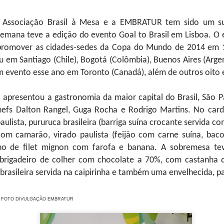
eber a Fenjiu no congresso deste ano. Sua rica herança cultura
s valores que promovemos no evento: respeito pela tradição e
a.”
 a Associação Brasil à Mesa e a EMBRATUR tem sido um s
, o Fenjiu ofereceu uma experiência sensorial única, permitindo
semana teve a edição do evento Goal to Brasil em Lisboa. O 
a história por trás de um dos destilados mais valorizados da China.
 promover as cidades-sedes da Copa do Mundo de 2014 em 1
 em Santiago (Chile), Bogotá (Colômbia), Buenos Aires (Argent
m evento esse ano em Toronto (Canadá), além de outros oito
 apresentou a gastronomia da maior capital do Brasil, São P
hefs Dalton Rangel, Guga Rocha e Rodrigo Martins. No car
paulista, pururuca brasileira (barriga suína crocante servida 
om camarão, virado paulista (feijão com carne suína, baco
inho de filet mignon com farofa e banana. A sobremesa t
rigadeiro de colher com chocolate a 70%, com castanha de
brasileira servida na caipirinha e também uma envelhecida, p
FOTO DIVULGAÇÃO EMBRATUR