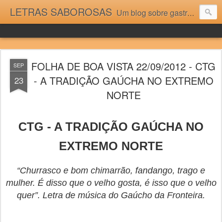
LETRAS SABOROSAS
Um blog sobre gastronomia para as pessoas que gostam da boa cozinha. Dicas, receitas, notícias gastronômicas e viagens do Caburaí ao Chuí. Vou adorar tê-los na minha cozinha acima do Equador.
FOLHA DE BOA VISTA 22/09/2012 - CTG
SEP
- A TRADIÇÃO GAÚCHA NO EXTREMO
23
NORTE
CTG - A TRADIÇÃO GAÚCHA NO
EXTREMO NORTE
“Churrasco e bom chimarrão, fandango, trago e
mulher. É disso que o velho gosta, é isso que o velho
quer”. Letra de música do Gaúcho da Fronteira.