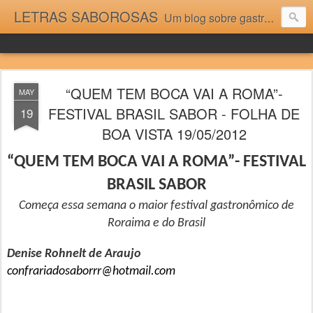
LETRAS SABOROSAS
Um blog sobre gastronomia para as pessoas que gostam da boa cozinha. Dicas, receitas, notícias gastronômicas e viagens do Caburaí ao Chuí. Vou adorar tê-los na minha cozinha acima do Equador.
“QUEM TEM BOCA VAI A ROMA”-
MAY
FESTIVAL BRASIL SABOR - FOLHA DE
19
BOA VISTA 19/05/2012
“QUEM TEM BOCA VAI A ROMA”- FESTIVAL
BRASIL SABOR
Começa essa semana o maior festival gastronômico de
Roraima e do Brasil
Denise Rohnelt de Araujo
confrariadosaborrr@hotmail.com