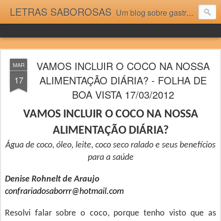
LETRAS SABOROSAS
Um blog sobre gastronomia para as pessoas que gostam da boa cozinha. Dicas, receitas, notícias gastronômicas e viagens do Caburaí ao Chuí. Vou adorar tê-los na minha cozinha acima do Equador.
VAMOS INCLUIR O COCO NA NOSSA
MAR
ALIMENTAÇÃO DIÁRIA? - FOLHA DE
17
BOA VISTA 17/03/2012
VAMOS INCLUIR O COCO NA NOSSA
ALIMENTAÇÃO DIÁRIA?
Água de coco, óleo, leite, coco seco ralado e seus benefícios
para a saúde
Denise Rohnelt de Araujo
confrariadosaborrr@hotmail.com
Resolvi falar sobre o coco, porque tenho visto que as