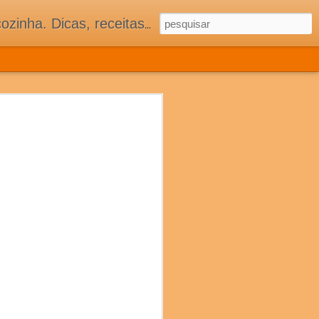
 adorar tê-los na minha cozinha acima do Equador.
 COZINHA
ASSOCIADOS
S E MUITA TRADIÇÃO