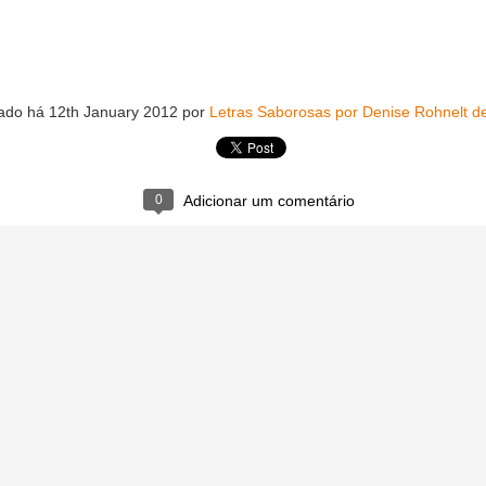
ado há
12th January 2012
por
Letras Saborosas por Denise Rohnelt d
e Ciência e Cozinha que aconteceu na Universidade de Barcelona 
0
Adicionar um comentário
as delegações participantes como da China, Guatemala, Colômbia, Egit
inesa de bebidas Fenjiu se juntou como uma das patrocinadoras ofici
ria , o Fenjiu é um dos licores mais antigos e reconhecidos da Chin
 Seu processo de produção, que mistura técnicas antigas e modernas
mento em recipientes de cerâmica, o que tornou mundialmente conheci
é um símbolo de tradição e excelência na cultura chinesa. Seu 
 entre os destilados mais renomados do mundo.
r do Science & Cooking World Congress, enfatizou a importância dest