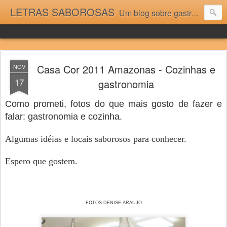
LETRAS SABOROSAS
Um blog sobre gastronomia para as pessoas que gostam da boa cozinha. Dicas, receitas, notícias gastronômicas e viagens do Caburaí ao Chuí. Vou adorar tê-los na minha cozinha acima do Equador.
Casa Cor 2011 Amazonas - Cozinhas e
NOV
17
gastronomia
Como prometi, fotos do que mais gosto de fazer e
falar: gastronomia e cozinha.
Algumas idéias e locais saborosos para conhecer.
Espero que gostem.
FOTOS DENISE ARAUJO