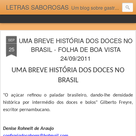
LETRAS SABOROSAS
Um blog sobre gastronomia para as pessoas que gostam da boa cozinha. Dicas, receitas, notícias gastronômicas e viagens do Caburaí ao Chuí. Vou adorar tê-los na minha cozinha acima do Equador.
UMA BREVE HISTÓRIA DOS DOCES NO
SEP
BRASIL - FOLHA DE BOA VISTA
25
24/09/2011
UMA BREVE HISTÓRIA DOS DOCES NO
BRASIL
"O açúcar refinou o paladar brasileiro, dando-lhe densidade
histórica por intermédio dos doces e bolos" Gilberto Freyre,
escritor pernambucano.
Denise Rohnelt de Araujo