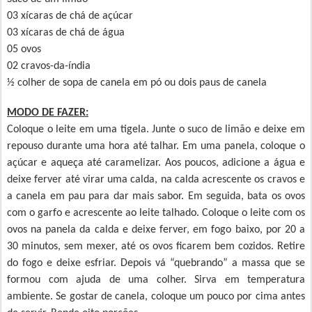
03 xícaras de chá de açúcar
03 xícaras de chá de água
05 ovos
02 cravos-da-índia
½ colher de sopa de canela em pó ou dois paus de canela
MODO DE FAZER:
Coloque o leite em uma tigela. Junte o suco de limão e deixe em
repouso durante uma hora até talhar. Em uma panela, coloque o
açúcar e aqueça até caramelizar. Aos poucos, adicione a água e
deixe ferver até virar uma calda, na calda acrescente os cravos e
a canela em pau para dar mais sabor. Em seguida, bata os ovos
com o garfo e acrescente ao leite talhado. Coloque o leite com os
ovos na panela da calda e deixe ferver, em fogo baixo, por 20 a
30 minutos, sem mexer, até os ovos ficarem bem cozidos. Retire
do fogo e deixe esfriar. Depois vá “quebrando” a massa que se
formou com ajuda de uma colher. Sirva em temperatura
ambiente. Se gostar de canela, coloque um pouco por cima antes