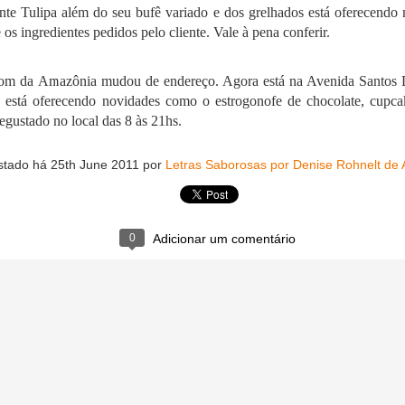
nte Tulipa além do seu bufê variado e dos grelhados está oferecendo m
os ingredientes pedidos pelo cliente. Vale à pena conferir.
m da Amazônia mudou de endereço. Agora está na Avenida Santos 
rià e delegação do Japão
 está oferecendo novidades como o estrogonofe de chocolate, cupcak
nte em quatro momentos, no Workshop sobre as texturas da mandi
egustado no local das 8 às 21hs.
hnelt Araujo (RR), e da dra. Camila Landi da Universidade Mackenzie
iana Cupini (SP), que também apresentou um workshop sobre as t
stado há
25th June 2011
por
Letras Saborosas por Denise Rohnelt de 
ef Angelica Vitali (SP), referência no Brasil de cozinha molecular; 
com diversos produtos da mandioca e jambu das marcas Manioca e 
Yu’ PrimaVera de Roraima.
0
Adicionar um comentário