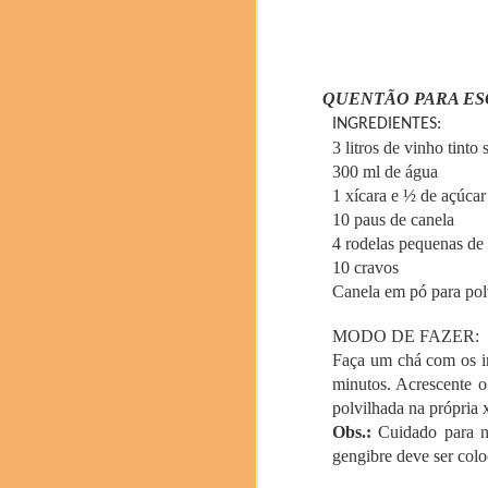
Fenjiu, um licor tradic
QUENTÃO PARA E
INGREDIENTES:
O Science & Cooking
3 litros de vinho tint
pesquisadores e profiss
300 ml de água
edição deste ano se
1 xícara e ½ de açúcar
sustentabilidade como u
10 paus de canela
4 rodelas pequenas de
10 cravos
Canela em pó para pol
MODO DE FAZER:
Faça um chá com os in
minutos. Acrescente o
polvilhada na própria x
Obs.:
C
uidado para 
gengibre deve ser colo