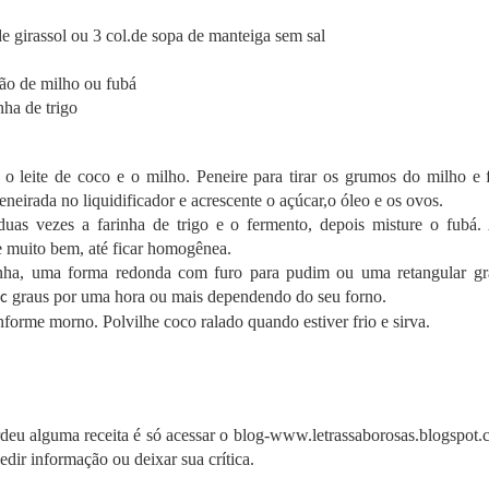
enação de Harold McGee, Kumiko Ninomiya (Centro de Informações U
de girassol ou 3 col.de sopa de manteiga sem sal
 e os chefs Takuji Takahashi (Restaurante Kinobu), Motokazu Nakam
u Saiki (Restaurante Jikssinbo Saiki).
cão de milho ou fubá
nha de trigo
a o leite de coco e o milho. Peneire para tirar os grumos do milho e 
eneirada no liquidificador e acrescente o açúcar,o óleo e os ovos.
duas vezes a farinha de trigo e o fermento, depois misture o fubá.
re muito bem, até ficar homogênea.
nha, uma forma redonda com furo para pudim ou uma retangular gr
graus por uma hora ou mais dependendo do seu forno.
⁰c
nforme morno. Polvilhe coco ralado quando estiver frio e sirva.
deu alguma receita é só acessar o blog-www.letrassaborosas.blogspot
edir informação ou deixar sua crítica.