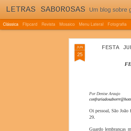
LETRAS SABOROSAS
Um blog sobre gastronomia para as 
Clássica
Flipcard
Revista
Mosaico
Menu Lateral
Fotografia
QUINTA EDI
DEC
FESTA JU
JUN
TRAZ NOVIDAD
7
25
QUINTA EDIÇÃO DE 
FE
DOS NOVOS PAÍSES 
Por Denise Araujo
confrariadosaborrr@hot
Oi pessoal, São João 
29.
Guardo lembranças mar