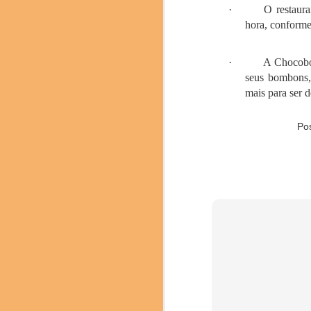
·
O restaura
hora, conforme 
·
A Chocobo
Chef catalão Ferran Ad
seus bombons,
O Brasil esteve prese
mais para ser d
pesquisadora Denise Ro
chef confeiteira Giul
Po
neuroconfeitaria; a ch
mesa com degustação 
jujubas de cupuaçu da 