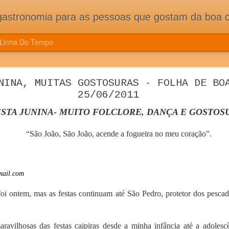
pessoas que gostam da boa cozinha. Dicas, receitas, notícias gastronômicas e viagens do Caburaí ao Chuí. Vou
Linha Do Tempo
ÇÃO DE CONGRESSO MUNDIAL DE CIÊNCIA E
NINA, MUITAS GOSTOSURAS - FOLHA DE BO
ES E MUITA TRADIÇÃO DOS NOVOS PAÍSES 
25/06/2011
CONGRESSO MUNDIAL DE CIÊNCIA E COZINHA TRAZ NOVIDADE
STA JUNINA- MUITO FOLCLORE, DANÇA E GOSTOS
ASSOCIADOS
“São João, São João, acende a fogueira no meu coração”.
mail.com
foi ontem, mas as festas continuam até São Pedro, protetor dos pescad
avilhosas das festas caipiras desde a minha infância até a adolesc