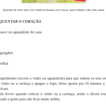
Quentão de vinho tinto com rodela de laranja com cravos, para enfeitar e dar mais sabor.
ional com mais de 60000 anos de tradição.
SQUENTAR O CORAÇÃO
 World Congress é um evento de renome internacional que reún
o suave ou aguardente de cana
ionais da indústria para trocar conhecimento e explorar o futuro da al
 concentrou na intersecção entre ciência e gastronomia, com 
m pilar fundamental para o futuro dos sistemas alimentares globais.
 gengibre
vilhar
gredientes (exceto o vinho ou aguardente) para que soltem os seus ar
 vinho ou a cachaça e apague o fogo, deixe apurar por 10 minutos e 
ícara.
não ferver quando colocar o vinho ou a cachaça, senão o álcool ev
cado a gosto para não ficar muito ardido.