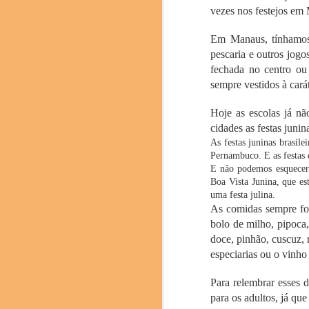
vezes nos festejos em 
Em Manaus, tínhamos q
pescaria e outros jog
fechada no centro ou
sempre vestidos à carát
Hoje as escolas já n
O congresso mundial d
cidades as festas juni
muitas novidades e nov
As festas juninas brasile
entre outros.
Pernambuco. E
as festas
E não podemos esquecer
A prestigiada marca ch
Boa Vista Junina, que es
de 6.000 anos de histó
uma festa julina.
baijiu de aroma leve.
As comidas sempre for
destilação e envelheci
bolo de milho, pipoca,
delicadeza. O Fenjiu 
doce, pinhão, cuscuz,
equilibrado o destacam
especiarias ou o vinho
Para relembrar esses d
Pere Castells , direto
para os adultos, já q