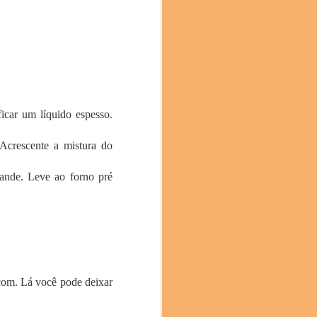
mami), Hiroya Kawasaki
ura (Restaurante Isshi
ficar um líquido espesso.
 Acrescente a mistura do
ande. Leve ao forno pré
.com. Lá você pode deixar