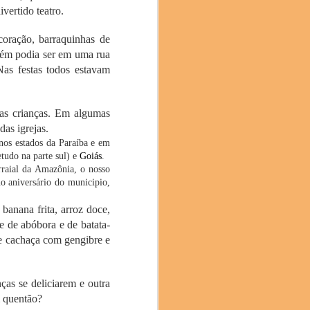
vertido teatro.
coração, barraquinhas de
mbém podia ser em uma rua
as festas todos estavam
 as crianças. Em algumas
no mês passado, trouxe
das igrejas.
o, Costa Rica, Bolívia,
os estados da Paraíba e em
tudo na parte sul) e
Goiás
.
raial da Amazônia, o nosso
ais do evento. Com mais
no aniversário do municipio,
a, classificado como um
, é obtido por meio de
anana frita, arroz doce,
do por seu equilíbrio e
e de abóbora e de batata-
aroma delicado e sabor
e cachaça com gengibre e
ças se deliciarem e outra
a colaboração: “Estamos
m quentão?