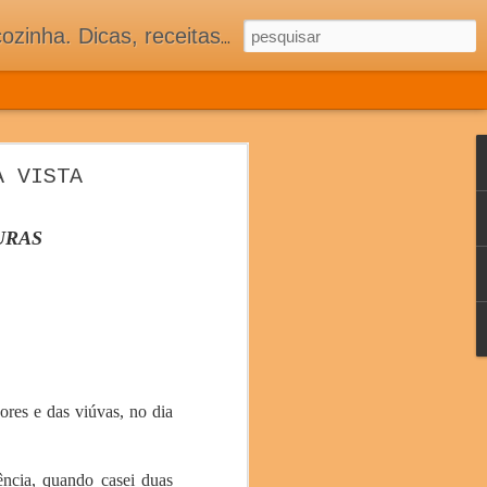
 adorar tê-los na minha cozinha acima do Equador.
 COZINHA
A VISTA
ASSOCIADOS
S E MUITA TRADIÇÃO
URAS
ores e das viúvas, no dia
ência, quando casei duas