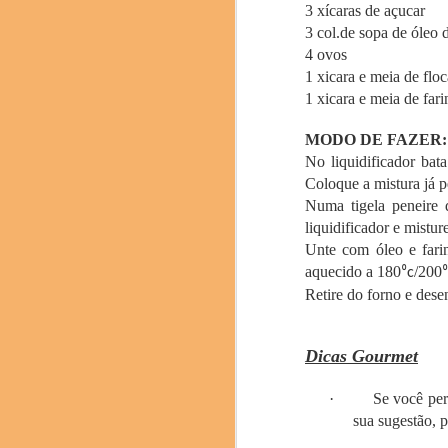
3 xícaras de açucar
texturas. Com a coord
3 col.de sopa de óleo 
(Cientista Ajinomoto)
4 ovos
Soden Nakamura), Mitsur
1 xicara e meia de flo
1 xicara e meia de fari
MODO DE FAZER:
No liquidificador bat
Coloque a mistura já p
Numa tigela peneire 
liquidificador e mistu
Unte com óleo e fari
aquecido a 180
/200
⁰c
Retire do forno e dese
Dicas Gourmet
·
Se você per
sua sugestão, p