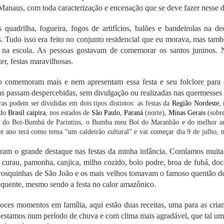
Manaus, com toda caracterização e encenação que se deve fazer nesse di
uadrilha, fogueira, fogos de artifícios, balões e bandeirolas na de
os. Tudo isso era feito no conjunto residencial que eu morava, mas ta
 na escola. As pessoas gostavam de comemorar os santos juninos. N
er, festas maravilhosas.
ão comemoram mais e nem apresentam essa festa e seu folclore para
e Ciência e Cozinha que aconteceu na Universidade de Barcelona 
nas passam despercebidas, sem divulgação ou realizadas nas quermesses 
as delegações participantes como da China, Guatemala, Colômbia, Egit
,
iras podem ser divididas em dois tipos distintos: as festas da
Região Nordeste
n
 do
Brasil caipira
, nos estados de
São Paulo
,
Paraná
(norte),
Minas Gerais
(sobre
 do Boi-Bumbá de Parintins, o Bumba meu Boi do Maranhão e do melhor ar
inesa de bebidas Fenjiu se juntou como uma das patrocinadoras ofici
te ano terá como tema “um caldeirão cultural” e vai começar dia 9 de julho, 
ria , o Fenjiu é um dos licores mais antigos e reconhecidos da Chin
 Seu processo de produção, que mistura técnicas antigas e modernas
am o grande destaque nas festas da minha infância. Comíamos muita b
mento em recipientes de cerâmica, o que tornou mundialmente conheci
 curau, pamonha, canjica, milho cozido, bolo podre, broa de fubá, doc
é um símbolo de tradição e excelência na cultura chinesa. Seu 
 rosquinhas de São João e os mais velhos tomavam o famoso quentão d
 entre os destilados mais renomados do mundo.
 quente, mesmo sendo a festa no calor amazônico.
oces momentos em família, aqui estão duas receitas, uma para as crian
r do Science & Cooking World Congress, enfatizou a importância dest
ue estamos num período de chuva e com clima mais agradável, que tal u