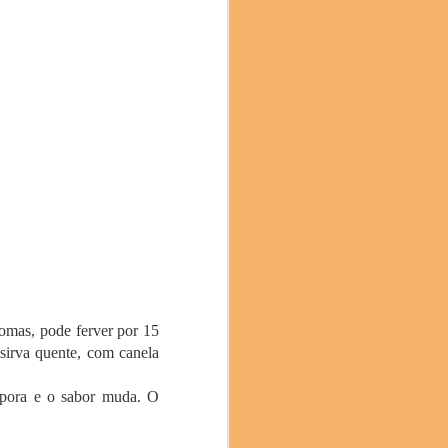
e chefs, cientistas,
imentação sustentável. A
ênfase particular na
omas, pode ferver por 15
sirva quente, com canela
apora e o sabor muda. O