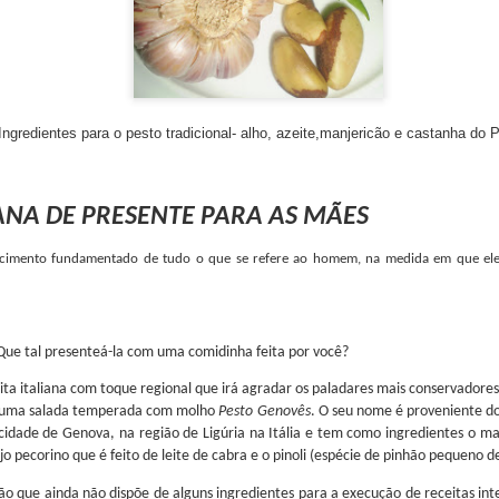
eber a Fenjiu no congresso deste ano. Sua rica herança cultura
s valores que promovemos no evento: respeito pela tradição e
a.”
, o Fenjiu ofereceu uma experiência sensorial única, permitindo
a história por trás de um dos destilados mais valorizados da China.
Ingredientes para o pesto tradicional- alho, azeite,manjericão e castanha do 
IANA DE PRESENTE PARA AS MÃES
cimento fundamentado de tudo o que se refere ao homem, na medida em que ele se 
ue tal presenteá-la com uma comidinha feita por você?
ta italiana com toque regional que irá agradar os paladares mais conservadore
u uma salada temperada com molho
Pesto Genovês
. O seu nome é proveniente d
a cidade de Genova, na região de Ligúria na Itália e tem como ingredientes o ma
ijo pecorino que é feito de leite de cabra e o pinoli (espécie de pinhão pequeno 
 que ainda não dispõe de alguns ingredientes para a execução de receitas inte