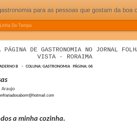
pessoas que gostam da boa cozinha. Dicas, receitas, notícias gastronômicas e viagens do Caburaí ao Chuí. Vou
Linha Do Tempo
ÇÃO DE CONGRESSO MUNDIAL DE CIÊNCIA E
A PÁGINA DE GASTRONOMIA NO JORNAL FOLH
ES E MUITA TRADIÇÃO DOS NOVOS PAÍSES 
VISTA - RORAIMA
CONGRESSO MUNDIAL DE CIÊNCIA E COZINHA TRAZ NOVIDADE
 CADERNO B -
COLUNA: GASTRONOMIA PÁGINA: 06
ASSOCIADOS
sas
e Araujo
nfrariadosaborrr@hotmail.com
dos a minha cozinha.