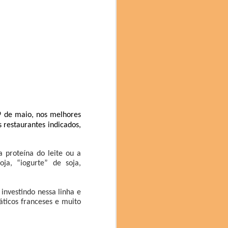
oca com a jornalista e
 (SP). Nas palestras da
exturas do cupuaçu e a
e no Brunch tivemos uma
Sinimbu do Pará, e as
9 de maio, nos melhores
 restaurantes indicados,
 proteína do leite ou a
ja, “iogurte” de soja,
 investindo nessa linha e
máticos franceses e muito