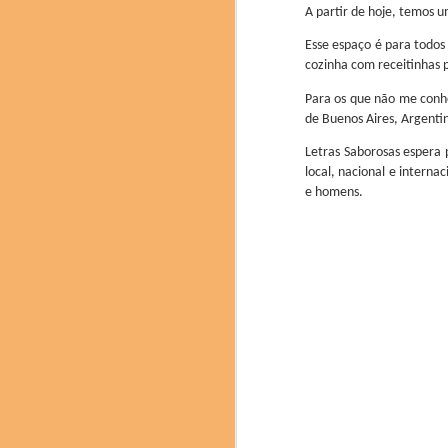
A partir de hoje, temos 
Esse espaço é para todos
cozinha com receitinhas p
Para os que não me conhe
de Buenos Aires, Argentin
Letras Saborosas espera 
local, nacional e interna
O congresso mundial d
e homens.
muitas novidades e nov
entre outros.
A prestigiada marca ch
de 6.000 anos de histó
baijiu de aroma leve.
destilação e envelheci
delicadeza. O Fenjiu 
equilibrado o destacam
Pere Castells , direto