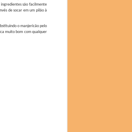
 ingredientes são facilmente
 invés de socar em um pilão à
ubstituindo o manjericão pelo
 fica muito bom com qualquer
e chefs, cientistas,
imentação sustentável. A
ênfase particular na