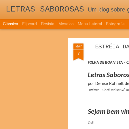
LETRAS SABOROSAS
Um blog sobre gastronomia para as 
Clássica
Flipcard
Revista
Mosaico
Menu Lateral
Fotografia
QUINTA EDI
DEC
ESTRÉIA D
MAY
TRAZ NOVIDAD
7
7
QUINTA EDIÇÃO DE 
FOLHA DE BOA VISTA –
DOS NOVOS PAÍSES 
Letras Saboro
por Denise Rohnelt d
co
Twitter – ChefDeniseBV/
Sejam bem vin
Olá!