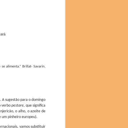
l e compromisso com a
 inovação no mundo da
 que os participantes
Pará
alimenta.” Brillat- Savarin,
s. A sugestão para o domingo
o verbo
pestare,
que significa
njericão, o alho, o azeite de
de um pinheiro europeu).
rnacionais, vamos substituir