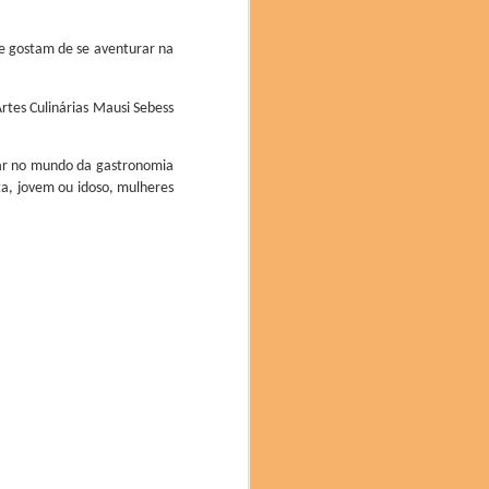
ue gostam de se aventurar na
rtes Culinárias Mausi Sebess
har no mundo da gastronomia
ta, jovem ou idoso, mulheres
no mês passado, trouxe
o, Costa Rica, Bolívia,
ais do evento. Com mais
a, classificado como um
, é obtido por meio de
do por seu equilíbrio e
aroma delicado e sabor
a colaboração: “Estamos