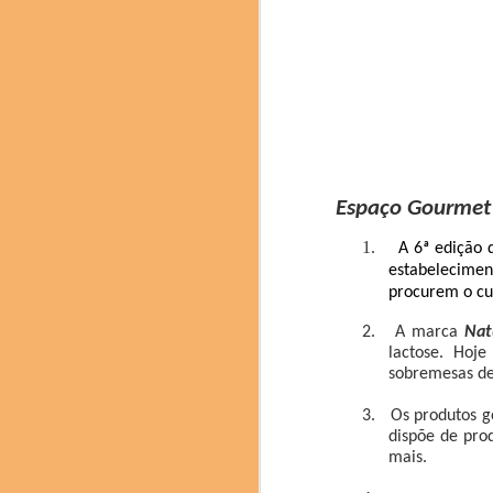
Chef catalão Ferran Ad
O Brasil esteve prese
pesquisadora Denise Ro
chef confeiteira Giul
Espaço Gourmet
neuroconfeitaria; a ch
mesa com degustação 
1.
A 6ª edição 
jujubas de cupuaçu da 
estabelecimen
procurem o cu
2.
A marca
Nat
lactose. Hoj
sobremesas de 
3.
Os produtos g
dispõe de prod
mais.