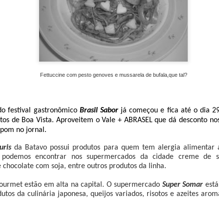
rià e delegação do Japão
nte em quatro momentos, no Workshop sobre as texturas da mandi
hnelt Araujo (RR), e da dra. Camila Landi da Universidade Mackenzie
Fettuccine com pesto genoves e mussarela de bufala,que tal?
iana Cupini (SP), que também apresentou um workshop sobre as t
ef Angelica Vitali (SP), referência no Brasil de cozinha molecular; 
com diversos produtos da mandioca e jambu das marcas Manioca e 
do festival gastronômico
Brasil Sabor
já começou e fica até o dia 2
Yu’ PrimaVera de Roraima.
tos de Boa Vista. Aproveitem o Vale + ABRASEL que dá desconto nos
pom no jornal.
uris
da Batavo possui produtos para quem tem alergia alimentar a
e podemos encontrar nos supermercados da cidade creme de so
chocolate com soja, entre outros produtos da linha.
ourmet estão em alta na capital. O supermercado
Super
Somar
está
utos da culinária japonesa, queijos variados, risotos e azeites aro