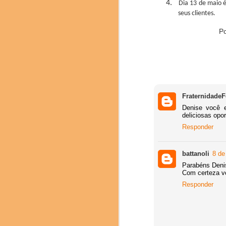
4.
Dia 13 de maio 
seus clientes.
P
Fraternidade
Denise você e
Delegação brasilei
deliciosas opo
Responder
Os números do evento d
16 Mesas Redondas, 28
Na sessão de encerram
battanoli
8 de
2025 e a apresentação
Parabéns Denis
nominada.
Com certeza vo
Responder