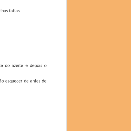
mami), Hiroya Kawasaki
ura (Restaurante Isshi
nas fatias.
te do azeite e depois o
ão esquecer de antes de