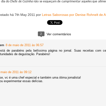
é dia do
Chefe de Cozinha
não se esqueçam de cumprimentar aqueles que alim
ostado há
7th May 2011
por
Letras Saborosas por Denise Rohnelt de A
2
Ver comentários
Fem
8 de maio de 2011 às 06:57
stá de parabéns pela belíssima página no jornal. Suas receitas com ce
ra e o brunch com ingredientes da Amazônia
rtunidades de degustação. Parabéns!
esde 2019, já foram cinco edições, 210 especialistas, 32 nacionalida
 Mesas de Trabalho, 36 Workshops, 29 Delegações.
ento do Congresso foi feita a apresentação da Região Mundial de Ga
 maio de 2011 às 09:12
 dos novos membros honorários, onde a pesquisadora Denise Rohnelt
e, vc é uma chef especial e também uma ótima jornalista!
u experimentar essas delícias.