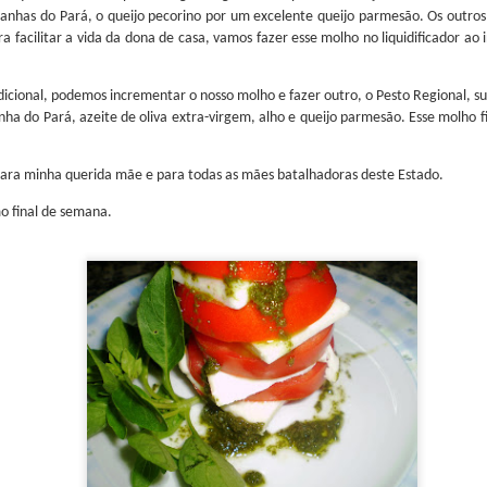
stanhas do Pará, o queijo pecorino por um excelente queijo parmesão. Os outros
a facilitar a vida da dona de casa, vamos fazer esse molho no liquidificador ao
ional com mais de 60000 anos de tradição.
adicional, podemos incrementar o nosso molho e fazer outro, o Pesto Regional, s
anha do Pará, azeite de oliva extra-virgem, alho e queijo parmesão. Esse molho
 World Congress é um evento de renome internacional que reún
ionais da indústria para trocar conhecimento e explorar o futuro da al
 concentrou na intersecção entre ciência e gastronomia, com 
para minha querida mãe e para todas as mães batalhadoras deste Estado.
m pilar fundamental para o futuro dos sistemas alimentares globais.
o final de semana.