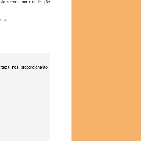
entam com amor e dedicação
raujo
rteza nos proporcionarão
des, 196 Apresentações,
stronomia da Catalunha
 Araujo de Roraima foi