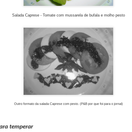
nte honorário
Salada Caprese - Tomate com mussarela de bufala e molho pesto
 presidido por Ferran Adriá, Harold McGee e Pere Castells, este
acadêmico-gastronômico e social, sempre em linha com o Manifesto de
. Durante os dias 11, 12 e 13 de novembro, exploraram o tem
e trabalho e workshops. com especialistas de todo o mundo.
 que une 3 almas: Acadêmica, Gastronômica e Social. Tendo a sust
s. Somente nas apresentações participaram especialistas de vários 
anha Argentina, Brasil, Canadá, Colômbia, Chile, China, Equador-Ga
a, Itália, Japão, México, Taiwan e EUA. E entre o público estavam 
da, Grécia, Peru, etc.
nuou a ser uma referência em inovação e tradição nos espaços de Ap
 Trabalho.
a entrega dos Sferic Awards 2024 ao Restaurante Leo, liderado por
Outro formato da salada Caprese com pesto. (P&B por que foi para o jornal)
 o conceito de textura, tema deste ano, as texturas em diferentes cu
a alimentícia e em novas texturas. Na nutrição, falou-se sobre as dieta
ara temperar
resso (13 de novembro), pela manhã Ferran Adrià apresentou o gr