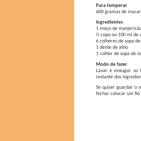
Para temperar
texturas. Com a coord
(Cientista Ajinomoto)
600 gramas de macarr
Soden Nakamura), Mitsur
Ingredientes
1 maço de manjericão 
½ copo ou 100 ml de a
6 colheres de sopa d
1 dente de alho
1 colher de sopa de n
Modo de fazer
Lavar e enxugar as f
restante dos ingredie
Se quiser guardar o 
fechar colocar um fio