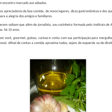
um encontro marcado aos sábados.
 os apreciadores da boa comida, de novos lugares, dicas gastronômicas e dos q
ara a alegria dos amigos e familiares.
cem saibam que além de jornalista, sou cozinheira formada pelo Instituto de A
a, há 10 anos.
por você, gourmet, guloso, curioso e conta com sua participação para mergul
cional. Afinal de contas a comida aproxima todos, sejam de esquerda ou de direi
e Ciência e Cozinha que aconteceu na Universidade de Barcelona 
as delegações participantes como da China, Guatemala, Colômbia, Egit
inesa de bebidas Fenjiu se juntou como uma das patrocinadoras ofici
ria , o Fenjiu é um dos licores mais antigos e reconhecidos da Chin
 Seu processo de produção, que mistura técnicas antigas e modernas
mento em recipientes de cerâmica, o que tornou mundialmente conheci
é um símbolo de tradição e excelência na cultura chinesa. Seu 
 entre os destilados mais renomados do mundo.
r do Science & Cooking World Congress, enfatizou a importância dest