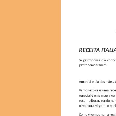
entusiasmados em rec
qualidade refletem o
gastronomia e da ciênci
Durante os três dias
descobrissem nuances e 
RECEITA ITAL
“A gastronomia é o conhe
gastrônomo francês.
Amanhã é dia das mães. Q
Vamos explorar uma recei
especial é uma massa o
socar, triturar, surgiu n
oliva extra-virgem, o que
Como vivemos numa região