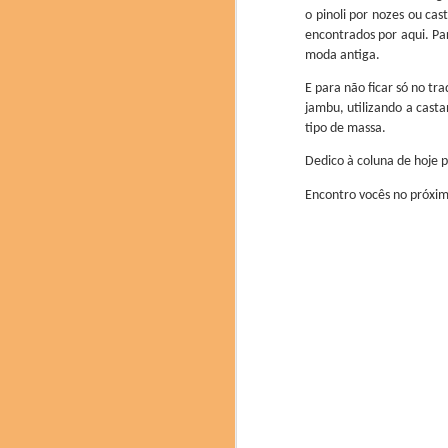
o pinoli por nozes ou ca
encontrados por aqui. Par
moda antiga.
Fenjiu, um licor tradic
E para não ficar só no tr
jambu, utilizando a cast
O Science & Cooking
tipo de massa.
pesquisadores e profiss
edição deste ano se
Dedico à coluna de hoje 
sustentabilidade como u
Encontro vocês no próxim