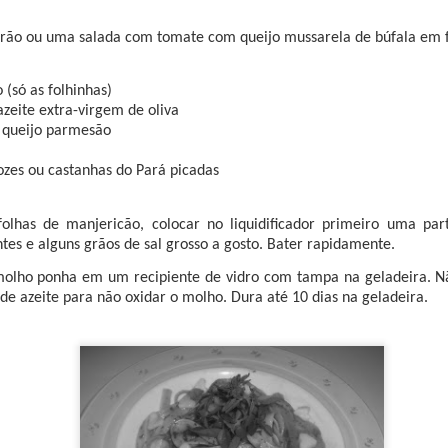
enação de Harold McGee, Kumiko Ninomiya (Centro de Informações U
 e os chefs Takuji Takahashi (Restaurante Kinobu), Motokazu Nakam
ão ou uma salada com tomate com queijo mussarela de búfala em fi
u Saiki (Restaurante Jikssinbo Saiki).
(só as folhinhas)
zeite extra-virgem de oliva
e queijo parmesão
ozes ou castanhas do Pará picadas
olhas de manjericão, colocar no liquidificador primeiro uma par
ntes e alguns grãos de sal grosso a gosto. Bater rapidamente.
molho ponha em um recipiente de vidro com tampa na geladeira. N
 de azeite para não oxidar o molho. Dura até 10 dias na geladeira.