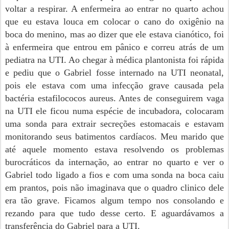
voltar a respirar. A enfermeira ao entrar no quarto achou
que eu estava louca em colocar o cano do oxigênio na
boca do menino, mas ao dizer que ele estava cianótico, foi
à enfermeira que entrou em pânico e correu atrás de um
pediatra na UTI. Ao chegar à médica plantonista foi rápida
e pediu que o Gabriel fosse internado na UTI neonatal,
pois ele estava com uma infecção grave causada pela
bactéria estafilococos aureus. Antes de conseguirem vaga
na UTI ele ficou numa espécie de incubadora, colocaram
uma sonda para extrair secreções estomacais e estavam
monitorando seus batimentos cardíacos. Meu marido que
até aquele momento estava resolvendo os problemas
burocráticos da internação, ao entrar no quarto e ver o
Gabriel todo ligado a fios e com uma sonda na boca caiu
em prantos, pois não imaginava que o quadro clinico dele
era tão grave. Ficamos algum tempo nos consolando e
rezando para que tudo desse certo. E aguardávamos a
transferência do Gabriel para a UTI.