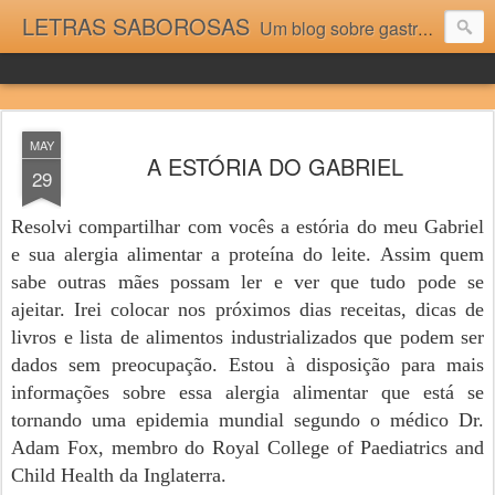
LETRAS SABOROSAS
Um blog sobre gastronomia para as pessoas que gostam da boa cozinha. Dicas, receitas, notícias gastronômicas e viagens do Caburaí ao Chuí. Vou adorar tê-los na minha cozinha acima do Equador.
MAY
A ESTÓRIA DO GABRIEL
29
Resolvi compartilhar com vocês a estória do meu Gabriel
e sua alergia alimentar a proteína do leite. Assim quem
sabe outras mães possam ler e ver que tudo pode se
ajeitar. Irei colocar nos próximos dias receitas, dicas de
livros e lista de alimentos industrializados que podem ser
dados sem preocupação. Estou à disposição para mais
informações sobre essa alergia alimentar que está se
tornando uma epidemia mundial segundo o médico Dr.
Adam Fox, membro do Royal College of Paediatrics and
Child Health da Inglaterra.