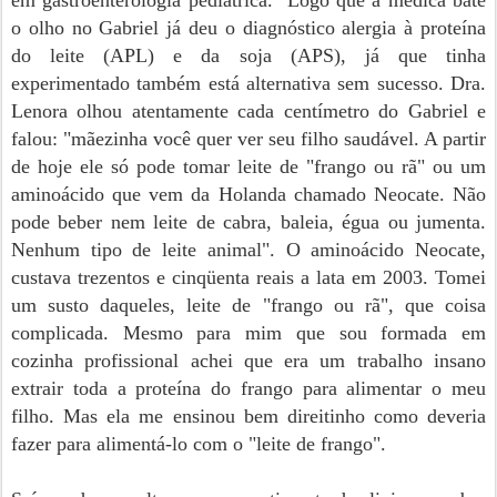
em gastroenterologia pediátrica.
Logo que a médica bate
o olho no Gabriel já deu o diagnóstico alergia à proteína
do leite (APL) e da soja (APS), já que tinha
experimentado também está alternativa sem sucesso. Dra.
Lenora olhou atentamente cada centímetro do Gabriel e
falou: "mãezinha você quer ver seu filho saudável. A partir
de hoje ele só pode tomar leite de "frango ou rã" ou um
aminoácido que vem da Holanda chamado Neocate. Não
pode beber nem leite de cabra, baleia, égua ou jumenta.
Nenhum tipo de leite animal". O aminoácido Neocate,
custava trezentos e cinqüenta reais a lata em 2003. Tomei
um susto daqueles, leite de "frango ou rã", que coisa
complicada. Mesmo para mim que sou formada em
cozinha profissional achei que era um trabalho insano
extrair toda a proteína do frango para alimentar o meu
filho. Mas ela me ensinou bem direitinho como deveria
fazer para alimentá-lo com o "leite de frango".