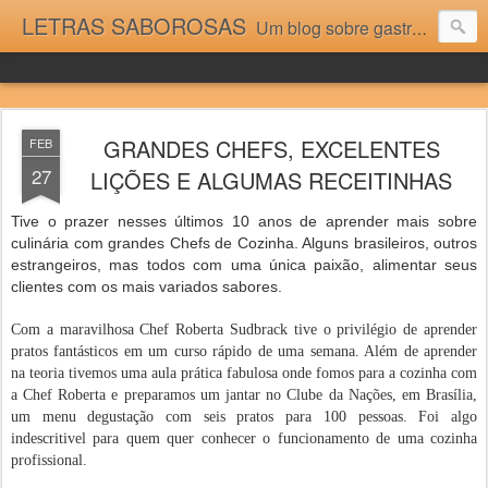
LETRAS SABOROSAS
Um blog sobre gastronomia para as pessoas que gostam da boa cozinha. Dicas, receitas, notícias gastronômicas e viagens do Caburaí ao Chuí. Vou adorar tê-los na minha cozinha acima do Equador.
GRANDES CHEFS, EXCELENTES
FEB
27
LIÇÕES E ALGUMAS RECEITINHAS
Tive o prazer nesses últimos 10 anos de aprender mais sobre
culinária com grandes Chefs de Cozinha. Alguns brasileiros, outros
estrangeiros, mas todos com uma única paixão, alimentar seus
clientes com os mais variados sabores.
Com a maravilhosa Chef Roberta Sudbrack tive o privilégio de aprender
pratos fantásticos em um curso rápido de uma semana. Além de aprender
na teoria tivemos uma aula prática fabulosa onde fomos para a cozinha com
a Chef Roberta e preparamos um jantar no Clube da Nações, em Brasília,
um menu degustação com seis pratos para 100 pessoas. Foi algo
indescritivel para quem quer conhecer o funcionamento de uma cozinha
profissional.